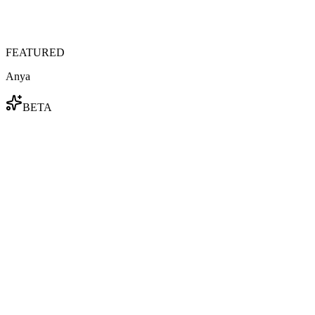
FEATURED
Anya
BETA
코스프레 로스터 · vol.01
추천 캐릭터