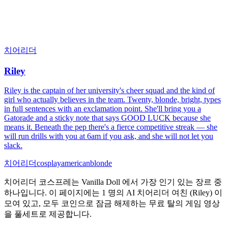
치어리더
Riley
Riley is the captain of her university's cheer squad and the kind of
girl who actually believes in the team. Twenty, blonde, bright, types
in full sentences with an exclamation point. She'll bring you a
Gatorade and a sticky note that says GOOD LUCK because she
means it. Beneath the pep there's a fierce competitive streak — she
will run drills with you at 6am if you ask, and she will not let you
slack.
치어리더
cosplay
american
blonde
치어리더 코스프레는 Vanilla Doll 에서 가장 인기 있는 장르 중
하나입니다. 이 페이지에는 1 명의 AI 치어리더 여친 (Riley) 이
모여 있고, 모두 코인으로 잠금 해제하는 무료 탈의 게임 영상
을 풀세트로 제공합니다.