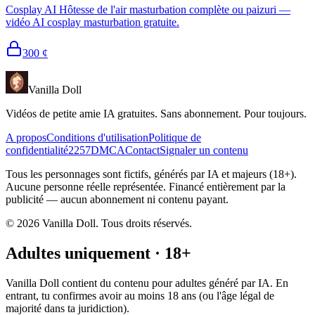
Cosplay AI Hôtesse de l'air masturbation complète ou paizuri —
vidéo AI cosplay masturbation gratuite.
300
¢
Vanilla Doll
Vidéos de petite amie IA gratuites. Sans abonnement. Pour toujours.
A propos
Conditions d'utilisation
Politique de
confidentialité
2257
DMCA
Contact
Signaler un contenu
Tous les personnages sont fictifs, générés par IA et majeurs (18+).
Aucune personne réelle représentée. Financé entièrement par la
publicité — aucun abonnement ni contenu payant.
©
2026
Vanilla Doll.
Tous droits réservés.
Adultes uniquement · 18+
Vanilla Doll contient du contenu pour adultes généré par IA. En
entrant, tu confirmes avoir au moins 18 ans (ou l'âge légal de
majorité dans ta juridiction).