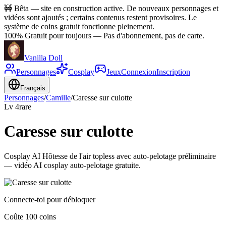
🚧
Bêta — site en construction active. De nouveaux personnages et
vidéos sont ajoutés ; certains contenus restent provisoires. Le
système de coins gratuit fonctionne pleinement.
100% Gratuit pour toujours
—
Pas d'abonnement, pas de carte.
Vanilla Doll
Personnages
Cosplay
Jeux
Connexion
Inscription
Français
Personnages
/
Camille
/
Caresse sur culotte
Lv
4
rare
Caresse sur culotte
Cosplay AI Hôtesse de l'air topless avec auto-pelotage préliminaire
— vidéo AI cosplay auto-pelotage gratuite.
Connecte-toi pour débloquer
Coûte 100 coins