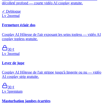
décolleté profond — courte vidéo AI cosplay gratuite.
✓
Debloque
Lv
2
normal
Fermeture éclair dos
Cosplay AI Hôtesse de l'air exposant les seins topless — vidéo AI
cosplay topless gratuite.
30
¢
Lv
3
normal
Lever de jupe
Cosplay AI Hôtesse de l'air strippe jusqu'à lingerie ou nu — vidéo
AI cosplay strip gratuite.
30
¢
Lv
5
premium
Masturbation jambes écartées