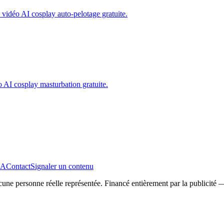
 vidéo AI cosplay auto-pelotage gratuite.
 AI cosplay masturbation gratuite.
A
Contact
Signaler un contenu
Aucune personne réelle représentée. Financé entièrement par la publicit