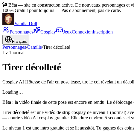
🚧
Bêta — site en construction active. De nouveaux personnages et vid
100% Gratuit pour toujours
—
Pas d'abonnement, pas de carte.
Vanilla Doll
Personnages
Cosplay
Jeux
Connexion
Inscription
Français
Personnages
/
Camille
/
Tirer décolleté
Lv
1
normal
Tirer décolleté
Cosplay AI Hôtesse de l'air en pose tease, tire le col révélant un déco
Loading…
Bêta : la vidéo finale de cette pose est encore en rendu. Le déblocage 
Tirer décolleté est une vidéo de strip cosplay de niveau 1 (normal) avec
— courte vidéo AI cosplay gratuite. Elle dure environ 5 secondes et se l
Le niveau 1 est une intro gratuite et se lit aussitôt. Tu gagnes des coins