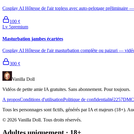
Cosplay AI Hôtesse de l'air topless avec auto-pelotage préliminaire —
100
¢
Lv
5
premium
Masturbation jambes écartées
Cosplay AI Hôtesse de l'air masturbation complète ou paizuri — vidéo
300
¢
Vanilla Doll
Vidéos de petite amie IA gratuites. Sans abonnement. Pour toujours.
A propos
Conditions d'utilisation
Politique de confidentialité
2257
DMC
Tous les personnages sont fictifs, générés par IA et majeurs (18+). 
©
2026
Vanilla Doll.
Tous droits réservés.
Adultes uniquement · 18+