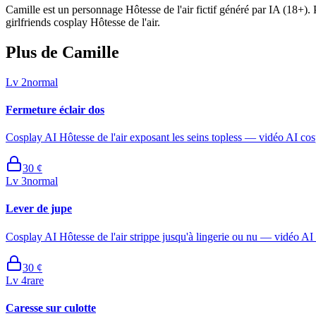
Camille est un personnage Hôtesse de l'air fictif généré par IA (18+). 
girlfriends cosplay Hôtesse de l'air.
Plus de Camille
Lv
2
normal
Fermeture éclair dos
Cosplay AI Hôtesse de l'air exposant les seins topless — vidéo AI cosp
30
¢
Lv
3
normal
Lever de jupe
Cosplay AI Hôtesse de l'air strippe jusqu'à lingerie ou nu — vidéo AI c
30
¢
Lv
4
rare
Caresse sur culotte