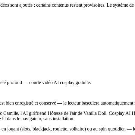
éos sont ajoutés ; certains contenus restent provisoires. Le système de 
lleté profond — courte vidéo AI cosplay gratuite.
est bien enregistré et conservé — le lecteur basculera automatiquement s
 Camille, l'AI girlfriend Hôtesse de l'air de Vanilla Doll. Cosplay AI Hô
it dans le navigateur, sans installation.
 en jouant (slots, blackjack, roulette, solitaire) ou au spin quotidien — l