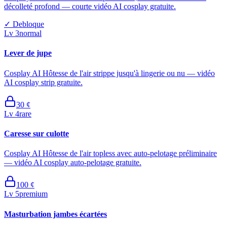
décolleté profond — courte vidéo AI cosplay gratuite.
✓
Debloque
Lv
3
normal
Lever de jupe
Cosplay AI Hôtesse de l'air strippe jusqu'à lingerie ou nu — vidéo
AI cosplay strip gratuite.
30
¢
Lv
4
rare
Caresse sur culotte
Cosplay AI Hôtesse de l'air topless avec auto-pelotage préliminaire
— vidéo AI cosplay auto-pelotage gratuite.
100
¢
Lv
5
premium
Masturbation jambes écartées