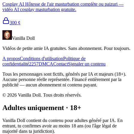
Cosplay AI Hôtesse de l'air masturbation complète ou paizuri —
vidéo AI cosplay masturbation gratuite.
300
¢
Vanilla Doll
Vidéos de petite amie IA gratuites. Sans abonnement. Pour toujours.
A propos
Conditions d'utilisation
Politique de
confidentialité
2257
DMCA
Contact
Signaler un contenu
Tous les personnages sont fictifs, générés par IA et majeurs (18+).
Aucune personne réelle représentée. Financé entièrement par la
publicité — aucun abonnement ni contenu payant.
©
2026
Vanilla Doll.
Tous droits réservés.
Adultes uniquement · 18+
Vanilla Doll contient du contenu pour adultes généré par IA. En
entrant, tu confirmes avoir au moins 18 ans (ou l'âge légal de
majorité dans ta juridiction).