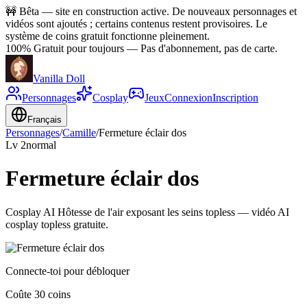
🚧
Bêta — site en construction active. De nouveaux personnages et
vidéos sont ajoutés ; certains contenus restent provisoires. Le
système de coins gratuit fonctionne pleinement.
100% Gratuit pour toujours
—
Pas d'abonnement, pas de carte.
Vanilla Doll
Personnages
Cosplay
Jeux
Connexion
Inscription
Français
Personnages
/
Camille
/
Fermeture éclair dos
Lv
2
normal
Fermeture éclair dos
Cosplay AI Hôtesse de l'air exposant les seins topless — vidéo AI
cosplay topless gratuite.
Connecte-toi pour débloquer
Coûte 30 coins