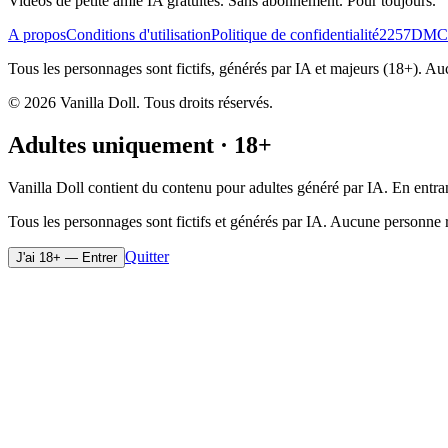
Vidéos de petite amie IA gratuites. Sans abonnement. Pour toujours.
A propos
Conditions d'utilisation
Politique de confidentialité
2257
DMC
Tous les personnages sont fictifs, générés par IA et majeurs (18+). 
©
2026
Vanilla Doll.
Tous droits réservés.
Adultes uniquement · 18+
Vanilla Doll contient du contenu pour adultes généré par IA. En entrant
Tous les personnages sont fictifs et générés par IA. Aucune personne ré
Quitter
J'ai 18+ — Entrer