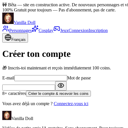
🚧
Bêta — site en construction active. De nouveaux personnages et vid
100% Gratuit pour toujours
—
Pas d'abonnement, pas de carte.
Vanilla Doll
Personnages
Cosplay
Jeux
Connexion
Inscription
Français
Créer ton compte
🎁
Inscris-toi maintenant et reçois immédiatement 100 coins.
E-mail
Mot de passe
8+ caractères
Créer le compte & recevoir les coins
Vous avez déjà un compte ?
Connectez-vous ici
Vanilla Doll