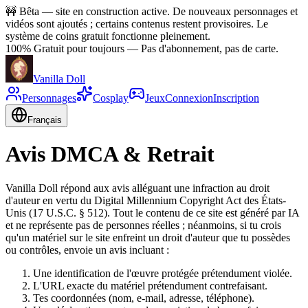
🚧
Bêta — site en construction active. De nouveaux personnages et
vidéos sont ajoutés ; certains contenus restent provisoires. Le
système de coins gratuit fonctionne pleinement.
100% Gratuit pour toujours
—
Pas d'abonnement, pas de carte.
Vanilla Doll
Personnages
Cosplay
Jeux
Connexion
Inscription
Français
Avis DMCA & Retrait
Vanilla Doll répond aux avis alléguant une infraction au droit
d'auteur en vertu du Digital Millennium Copyright Act des États-
Unis (17 U.S.C. § 512). Tout le contenu de ce site est généré par IA
et ne représente pas de personnes réelles ; néanmoins, si tu crois
qu'un matériel sur le site enfreint un droit d'auteur que tu possèdes
ou contrôles, envoie un avis incluant :
Une identification de l'œuvre protégée prétendument violée.
L'URL exacte du matériel prétendument contrefaisant.
Tes coordonnées (nom, e-mail, adresse, téléphone).