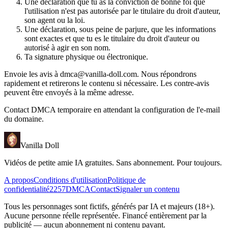
Une déclaration que tu as la conviction de bonne foi que
l'utilisation n'est pas autorisée par le titulaire du droit d'auteur,
son agent ou la loi.
Une déclaration, sous peine de parjure, que les informations
sont exactes et que tu es le titulaire du droit d'auteur ou
autorisé à agir en son nom.
Ta signature physique ou électronique.
Envoie les avis à
dmca@vanilla-doll.com
. Nous répondrons
rapidement et retirerons le contenu si nécessaire. Les contre-avis
peuvent être envoyés à la même adresse.
Contact DMCA temporaire en attendant la configuration de l'e-mail
du domaine.
Vanilla Doll
Vidéos de petite amie IA gratuites. Sans abonnement. Pour toujours.
A propos
Conditions d'utilisation
Politique de
confidentialité
2257
DMCA
Contact
Signaler un contenu
Tous les personnages sont fictifs, générés par IA et majeurs (18+).
Aucune personne réelle représentée. Financé entièrement par la
publicité — aucun abonnement ni contenu payant.