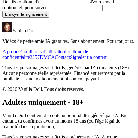
Details (optionnel)
Votre email
(optionnel, pour suivi)
Envoyer le signalement
Vanilla Doll
Vidéos de petite amie IA gratuites. Sans abonnement. Pour toujours.
A propos
Conditions d'utilisation
Politique de
confidentialité
2257
DMCA
Contact
Signaler un contenu
Tous les personnages sont fictifs, générés par IA et majeurs (18+).
Aucune personne réelle représentée. Financé entièrement par la
publicité — aucun abonnement ni contenu payant.
©
2026
Vanilla Doll.
Tous droits réservés.
Adultes uniquement · 18+
Vanilla Doll contient du contenu pour adultes généré par IA. En
entrant, tu confirmes avoir au moins 18 ans (ou l'âge légal de
majorité dans ta juridiction).
Tous les personnages sont fictifs et générés par IA. Aucune