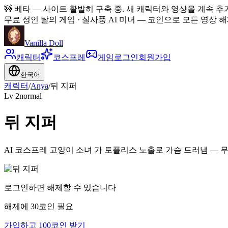
🚧
베타 — 사이트 활발히 구축 중. 새 캐릭터와 영상을 계속 추
무료 성인 탈의 게임 · 실사풍 AI 미녀
—
코인으로 모든 영상 해제
Vanilla Doll
캐릭터
코스프레
게임
로그인
회원가입
한국어
캐릭터
/
Anya
/
뒤 지퍼
Lv
2
normal
뒤 지퍼
AI 코스프레 고양이 소녀 가 토플리스 노출로 가슴 드러냄 — 무
로그인하면 해제할 수 있습니다
해제에 30코인 필요
가입하고 100코인 받기