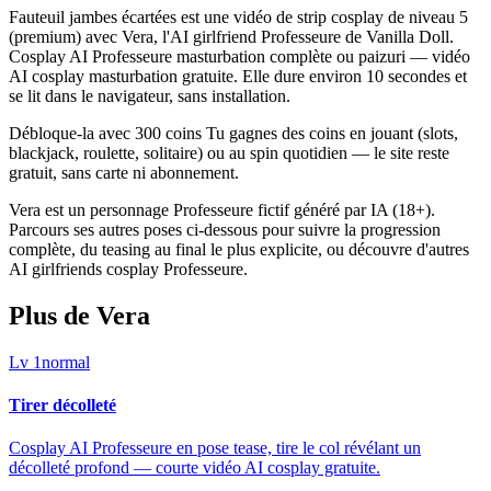
Fauteuil jambes écartées est une vidéo de strip cosplay de niveau 5
(premium) avec Vera, l'AI girlfriend Professeure de Vanilla Doll.
Cosplay AI Professeure masturbation complète ou paizuri — vidéo
AI cosplay masturbation gratuite. Elle dure environ 10 secondes et
se lit dans le navigateur, sans installation.
Débloque-la avec 300 coins Tu gagnes des coins en jouant (slots,
blackjack, roulette, solitaire) ou au spin quotidien — le site reste
gratuit, sans carte ni abonnement.
Vera est un personnage Professeure fictif généré par IA (18+).
Parcours ses autres poses ci-dessous pour suivre la progression
complète, du teasing au final le plus explicite, ou découvre d'autres
AI girlfriends cosplay Professeure.
Plus de Vera
Lv
1
normal
Tirer décolleté
Cosplay AI Professeure en pose tease, tire le col révélant un
décolleté profond — courte vidéo AI cosplay gratuite.