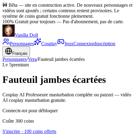
🚧
Bêta — site en construction active. De nouveaux personnages et
vidéos sont ajoutés ; certains contenus restent provisoires. Le
système de coins gratuit fonctionne pleinement.
100% Gratuit pour toujours
—
Pas d'abonnement, pas de carte.
Vanilla Doll
Personnages
Cosplay
Jeux
Connexion
Inscription
Français
Personnages
/
Vera
/
Fauteuil jambes écartées
Lv
5
premium
Fauteuil jambes écartées
Cosplay AI Professeure masturbation complète ou paizuri — vidéo
AI cosplay masturbation gratuite.
Connecte-toi pour débloquer
Coûte 300 coins
S'inscrire · 100 coins offerts