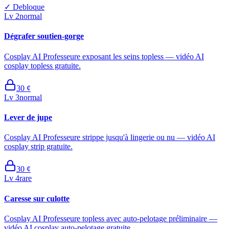
✓
Debloque
Lv
2
normal
Dégrafer soutien-gorge
Cosplay AI Professeure exposant les seins topless — vidéo AI
cosplay topless gratuite.
30
¢
Lv
3
normal
Lever de jupe
Cosplay AI Professeure strippe jusqu'à lingerie ou nu — vidéo AI
cosplay strip gratuite.
30
¢
Lv
4
rare
Caresse sur culotte
Cosplay AI Professeure topless avec auto-pelotage préliminaire —
vidéo AI cosplay auto-pelotage gratuite.