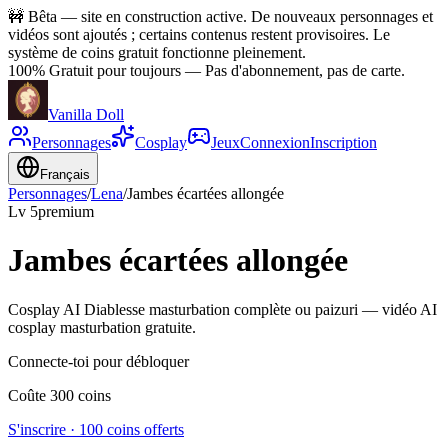
🚧
Bêta — site en construction active. De nouveaux personnages et
vidéos sont ajoutés ; certains contenus restent provisoires. Le
système de coins gratuit fonctionne pleinement.
100% Gratuit pour toujours
—
Pas d'abonnement, pas de carte.
Vanilla Doll
Personnages
Cosplay
Jeux
Connexion
Inscription
Français
Personnages
/
Lena
/
Jambes écartées allongée
Lv
5
premium
Jambes écartées allongée
Cosplay AI Diablesse masturbation complète ou paizuri — vidéo AI
cosplay masturbation gratuite.
Connecte-toi pour débloquer
Coûte 300 coins
S'inscrire · 100 coins offerts