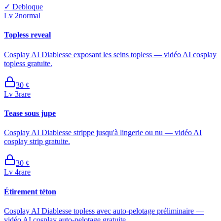
✓
Debloque
Lv
2
normal
Topless reveal
Cosplay AI Diablesse exposant les seins topless — vidéo AI cosplay
topless gratuite.
30
¢
Lv
3
rare
Tease sous jupe
Cosplay AI Diablesse strippe jusqu'à lingerie ou nu — vidéo AI
cosplay strip gratuite.
30
¢
Lv
4
rare
Étirement téton
Cosplay AI Diablesse topless avec auto-pelotage préliminaire —
vidéo AI cosplay auto-pelotage gratuite.