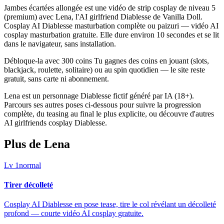
Jambes écartées allongée est une vidéo de strip cosplay de niveau 5
(premium) avec Lena, l'AI girlfriend Diablesse de Vanilla Doll.
Cosplay AI Diablesse masturbation complète ou paizuri — vidéo AI
cosplay masturbation gratuite. Elle dure environ 10 secondes et se lit
dans le navigateur, sans installation.
Débloque-la avec 300 coins Tu gagnes des coins en jouant (slots,
blackjack, roulette, solitaire) ou au spin quotidien — le site reste
gratuit, sans carte ni abonnement.
Lena est un personnage Diablesse fictif généré par IA (18+).
Parcours ses autres poses ci-dessous pour suivre la progression
complète, du teasing au final le plus explicite, ou découvre d'autres
AI girlfriends cosplay Diablesse.
Plus de Lena
Lv
1
normal
Tirer décolleté
Cosplay AI Diablesse en pose tease, tire le col révélant un décolleté
profond — courte vidéo AI cosplay gratuite.