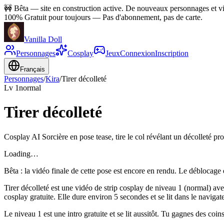
🚧
Bêta — site en construction active. De nouveaux personnages et vid
100% Gratuit pour toujours
—
Pas d'abonnement, pas de carte.
Vanilla Doll
Personnages
Cosplay
Jeux
Connexion
Inscription
Français
Personnages
/
Kira
/
Tirer décolleté
Lv
1
normal
Tirer décolleté
Cosplay AI Sorcière en pose tease, tire le col révélant un décolleté p
Loading…
Bêta : la vidéo finale de cette pose est encore en rendu. Le déblocage 
Tirer décolleté est une vidéo de strip cosplay de niveau 1 (normal) ave
cosplay gratuite. Elle dure environ 5 secondes et se lit dans le navigate
Le niveau 1 est une intro gratuite et se lit aussitôt. Tu gagnes des coins