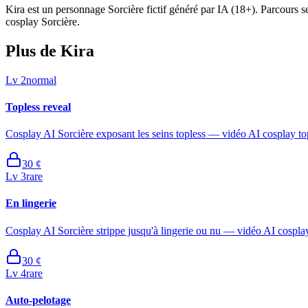
Kira est un personnage Sorcière fictif généré par IA (18+). Parcours se
cosplay Sorcière.
Plus de Kira
Lv
2
normal
Topless reveal
Cosplay AI Sorcière exposant les seins topless — vidéo AI cosplay top
30
¢
Lv
3
rare
En lingerie
Cosplay AI Sorcière strippe jusqu'à lingerie ou nu — vidéo AI cosplay 
30
¢
Lv
4
rare
Auto-pelotage