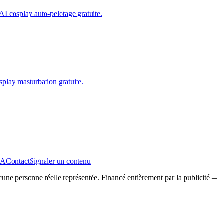
AI cosplay auto-pelotage gratuite.
play masturbation gratuite.
A
Contact
Signaler un contenu
Aucune personne réelle représentée. Financé entièrement par la publicit