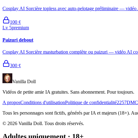
Cosplay AI Sorcière topless avec auto-pelotage préliminaire — vidéo 
100
¢
Lv
5
premium
Paizuri debout
Cosplay AI Sorcière masturbation complète ou paizuri — vidéo AI cos
300
¢
Vanilla Doll
Vidéos de petite amie IA gratuites. Sans abonnement. Pour toujours.
A propos
Conditions d'utilisation
Politique de confidentialité
2257
DMC
Tous les personnages sont fictifs, générés par IA et majeurs (18+). 
©
2026
Vanilla Doll.
Tous droits réservés.
Adultes uniquement · 18+