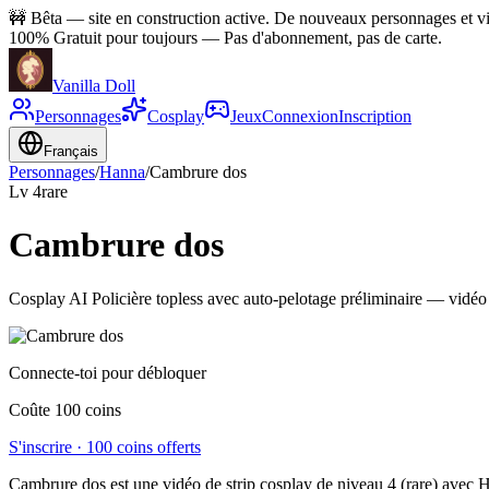
🚧
Bêta — site en construction active. De nouveaux personnages et vid
100% Gratuit pour toujours
—
Pas d'abonnement, pas de carte.
Vanilla Doll
Personnages
Cosplay
Jeux
Connexion
Inscription
Français
Personnages
/
Hanna
/
Cambrure dos
Lv
4
rare
Cambrure dos
Cosplay AI Policière topless avec auto-pelotage préliminaire — vidéo 
Connecte-toi pour débloquer
Coûte 100 coins
S'inscrire · 100 coins offerts
Cambrure dos est une vidéo de strip cosplay de niveau 4 (rare) avec H