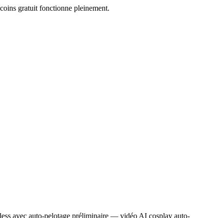
coins gratuit fonctionne pleinement.
pless avec auto-pelotage préliminaire — vidéo AI cosplay auto-