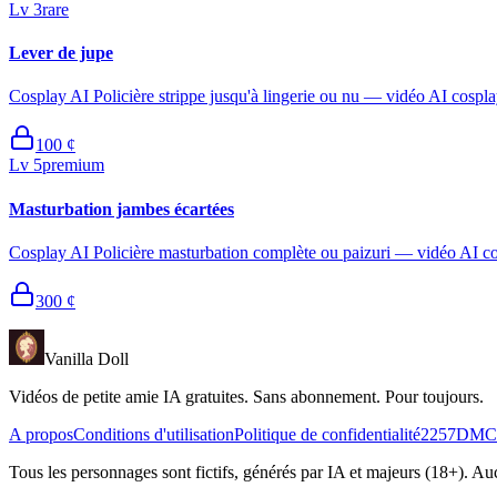
Lv
3
rare
Lever de jupe
Cosplay AI Policière strippe jusqu'à lingerie ou nu — vidéo AI cosplay
100
¢
Lv
5
premium
Masturbation jambes écartées
Cosplay AI Policière masturbation complète ou paizuri — vidéo AI co
300
¢
Vanilla Doll
Vidéos de petite amie IA gratuites. Sans abonnement. Pour toujours.
A propos
Conditions d'utilisation
Politique de confidentialité
2257
DMC
Tous les personnages sont fictifs, générés par IA et majeurs (18+). 