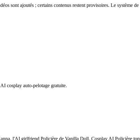
éos sont ajoutés ; certains contenus restent provisoires. Le système de 
AI cosplay auto-pelotage gratuite.
anna, l'AI girlfriend Policière de Vanilla Doll. Cosplay AI Policière to