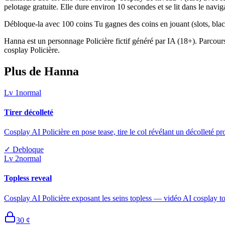
pelotage gratuite. Elle dure environ 10 secondes et se lit dans le naviga
Débloque-la avec 100 coins Tu gagnes des coins en jouant (slots, blackj
Hanna est un personnage Policière fictif généré par IA (18+). Parcours 
cosplay Policière.
Plus de Hanna
Lv
1
normal
Tirer décolleté
Cosplay AI Policière en pose tease, tire le col révélant un décolleté 
✓
Debloque
Lv
2
normal
Topless reveal
Cosplay AI Policière exposant les seins topless — vidéo AI cosplay top
30
¢