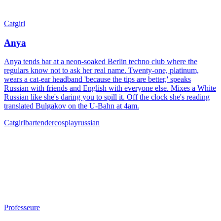
Catgirl
Anya
Anya tends bar at a neon-soaked Berlin techno club where the
regulars know not to ask her real name. Twenty-one, platinum,
wears a cat-ear headband 'because the tips are better,' speaks
Russian with friends and English with everyone else. Mixes a White
Russian like she's daring you to spill it. Off the clock she's reading
translated Bulgakov on the U-Bahn at 4am.
Catgirl
bartender
cosplay
russian
Professeure