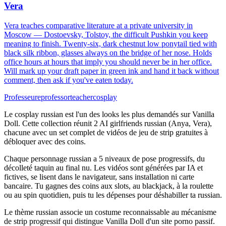
Vera
Vera teaches comparative literature at a private university in
Moscow — Dostoevsky, Tolstoy, the difficult Pushkin you keep
meaning to finish. Twenty-six, dark chestnut low ponytail tied with
black silk ribbon, glasses always on the bridge of her nose. Holds
office hours at hours that imply you should never be in her office.
Will mark up your draft paper in green ink and hand it back without
comment, then ask if you've eaten today.
Professeure
professor
teacher
cosplay
Le cosplay russian est l'un des looks les plus demandés sur Vanilla
Doll. Cette collection réunit 2 AI girlfriends russian (Anya, Vera),
chacune avec un set complet de vidéos de jeu de strip gratuites à
débloquer avec des coins.
Chaque personnage russian a 5 niveaux de pose progressifs, du
décolleté taquin au final nu. Les vidéos sont générées par IA et
fictives, se lisent dans le navigateur, sans installation ni carte
bancaire. Tu gagnes des coins aux slots, au blackjack, à la roulette
ou au spin quotidien, puis tu les dépenses pour déshabiller ta russian.
Le thème russian associe un costume reconnaissable au mécanisme
de strip progressif qui distingue Vanilla Doll d'un site porno passif.