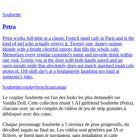
Soubrette
Petra
Petra works full-time at a classic French maid cafe in Paris and is the
kind of girl who actually enjoys it. Twenty-one, honey-orange
blonde with a bright cheerful energy that fills the whole cafe.
Memorizes every regular customer's name and favorite drink within
one visit. Greets you at the door with both hands raised and an
open-mouth smile that absolutely does not match standard maid-cafe
protocol. Off-shift she's at a boulangerie laughing too loud at
someone's joke.
Soubrette
cosplay
french
caucasian
Le cosplay Soubrette est l'un des looks les plus demandés sur
Vanilla Doll. Cette collection réunit 1 AI girlfriend Soubrette (Petra),
chacune avec un set complet de vidéos de jeu de strip gratuites à
débloquer avec des coins.
Chaque personnage Soubrette a 5 niveaux de pose progressifs, du
décolleté taquin au final nu. Les vidéos sont générées par IA et
fictives, se lisent dans le navigateur, sans installation ni carte