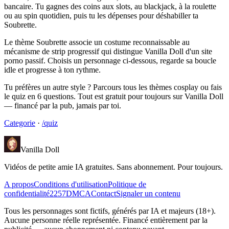
bancaire. Tu gagnes des coins aux slots, au blackjack, à la roulette
ou au spin quotidien, puis tu les dépenses pour déshabiller ta
Soubrette.
Le thème Soubrette associe un costume reconnaissable au
mécanisme de strip progressif qui distingue Vanilla Doll d'un site
porno passif. Choisis un personnage ci-dessous, regarde sa boucle
idle et progresse à ton rythme.
Tu préfères un autre style ? Parcours tous les thèmes cosplay ou fais
le quiz en 6 questions. Tout est gratuit pour toujours sur Vanilla Doll
— financé par la pub, jamais par toi.
Categorie
·
/quiz
Vanilla Doll
Vidéos de petite amie IA gratuites. Sans abonnement. Pour toujours.
A propos
Conditions d'utilisation
Politique de
confidentialité
2257
DMCA
Contact
Signaler un contenu
Tous les personnages sont fictifs, générés par IA et majeurs (18+).
Aucune personne réelle représentée. Financé entièrement par la