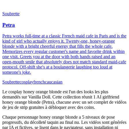
Soubrette
Petra
Petra works full-time at a classic French maid cafe in Paris and is the
kind of girl who actually enjoys it. Twenty-one, honey-orange
blonde with a bright cheerful energy that fills the whole cafe.
Memorizes every regular customer's name and favorite drink within
one visit. Greets you at the door with both hands raised and an
open-mouth smile that absolutely does not match standard maid-cafe
protocol. Off-shift she's at a boulangerie laughing too loud at
someone's joke.
Soubrette
cosplay
french
caucasian
Le cosplay honey orange blonde est l'un des looks les plus
demandés sur Vanilla Doll. Cette collection réunit 1 AI girlfriend
honey orange blonde (Petra), chacune avec un set complet de vidéos
de jeu de strip gratuites à débloquer avec des coins.
Chaque personnage honey orange blonde a 5 niveaux de pose
progressifs, du décolleté taquin au final nu. Les vidéos sont générées
par IA et fictives, se lisent dans le navigateur, sans installation ni