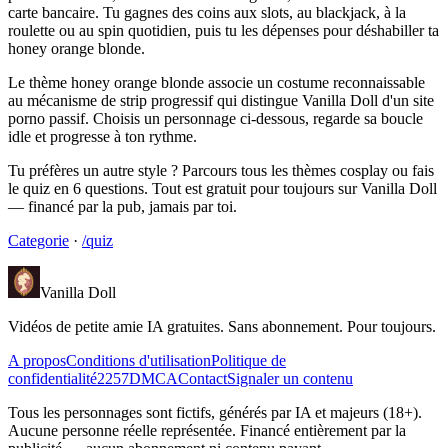
carte bancaire. Tu gagnes des coins aux slots, au blackjack, à la
roulette ou au spin quotidien, puis tu les dépenses pour déshabiller ta
honey orange blonde.
Le thème honey orange blonde associe un costume reconnaissable
au mécanisme de strip progressif qui distingue Vanilla Doll d'un site
porno passif. Choisis un personnage ci-dessous, regarde sa boucle
idle et progresse à ton rythme.
Tu préfères un autre style ? Parcours tous les thèmes cosplay ou fais
le quiz en 6 questions. Tout est gratuit pour toujours sur Vanilla Doll
— financé par la pub, jamais par toi.
Categorie
·
/quiz
Vanilla Doll
Vidéos de petite amie IA gratuites. Sans abonnement. Pour toujours.
A propos
Conditions d'utilisation
Politique de
confidentialité
2257
DMCA
Contact
Signaler un contenu
Tous les personnages sont fictifs, générés par IA et majeurs (18+).
Aucune personne réelle représentée. Financé entièrement par la