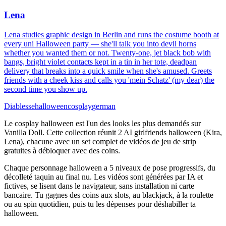
Lena
Lena studies graphic design in Berlin and runs the costume booth at
every uni Halloween party — she'll talk you into devil horns
whether you wanted them or not. Twenty-one, jet black bob with
bangs, bright violet contacts kept in a tin in her tote, deadpan
delivery that breaks into a quick smile when she's amused. Greets
friends with a cheek kiss and calls you 'mein Schatz' (my dear) the
second time you show up.
Diablesse
halloween
cosplay
german
Le cosplay halloween est l'un des looks les plus demandés sur
Vanilla Doll. Cette collection réunit 2 AI girlfriends halloween (Kira,
Lena), chacune avec un set complet de vidéos de jeu de strip
gratuites à débloquer avec des coins.
Chaque personnage halloween a 5 niveaux de pose progressifs, du
décolleté taquin au final nu. Les vidéos sont générées par IA et
fictives, se lisent dans le navigateur, sans installation ni carte
bancaire. Tu gagnes des coins aux slots, au blackjack, à la roulette
ou au spin quotidien, puis tu les dépenses pour déshabiller ta
halloween.