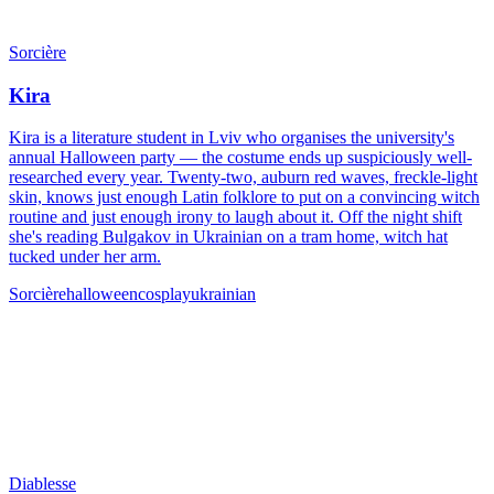
Sorcière
Kira
Kira is a literature student in Lviv who organises the university's
annual Halloween party — the costume ends up suspiciously well-
researched every year. Twenty-two, auburn red waves, freckle-light
skin, knows just enough Latin folklore to put on a convincing witch
routine and just enough irony to laugh about it. Off the night shift
she's reading Bulgakov in Ukrainian on a tram home, witch hat
tucked under her arm.
Sorcière
halloween
cosplay
ukrainian
Diablesse