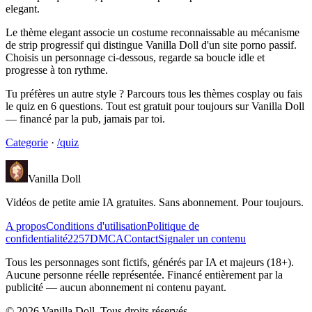
elegant.
Le thème elegant associe un costume reconnaissable au mécanisme
de strip progressif qui distingue Vanilla Doll d'un site porno passif.
Choisis un personnage ci-dessous, regarde sa boucle idle et
progresse à ton rythme.
Tu préfères un autre style ? Parcours tous les thèmes cosplay ou fais
le quiz en 6 questions. Tout est gratuit pour toujours sur Vanilla Doll
— financé par la pub, jamais par toi.
Categorie
·
/quiz
Vanilla Doll
Vidéos de petite amie IA gratuites. Sans abonnement. Pour toujours.
A propos
Conditions d'utilisation
Politique de
confidentialité
2257
DMCA
Contact
Signaler un contenu
Tous les personnages sont fictifs, générés par IA et majeurs (18+).
Aucune personne réelle représentée. Financé entièrement par la
publicité — aucun abonnement ni contenu payant.
©
2026
Vanilla Doll.
Tous droits réservés.