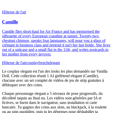
Hôtesse de l'air
Camille
Camille flies short-haul for Air France and has memorised the
silhouette of every European coastline at sunset. Twenty-two,
chestnut chignon, speaks four languages, will pour you a glass of
crémant in business class and pretend it isn't her last bottle. She lives
out of a suitcase and a small flat in the 11th, and writes postcards to
her mother from every layover.
Hôtesse de l'air
cosplay
french
elegant
Le cosplay elegant est l'un des looks les plus demandés sur Vanilla
Doll. Cette collection réunit 1 AI girlfriend elegant (Camille),
chacune avec un set complet de vidéos de jeu de strip gratuites à
débloquer avec des coins.
Chaque personnage elegant a 5 niveaux de pose progressifs, du
décolleté taquin au final nu. Les vidéos sont générées par IA et
fictives, se lisent dans le navigateur, sans installation ni carte
bancaire. Tu gagnes des coins aux slots, au blackjack, à la roulette
ou au spin quotidien, puis tu les dépenses pour déshabiller ta