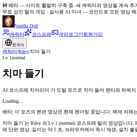
🚧
베타 — 사이트 활발히 구축 중. 새 캐릭터와 영상을 계속 추
무료 성인 탈의 게임 · 실사풍 AI 미녀
—
코인으로 모든 영상 해제
Vanilla Doll
캐릭터
코스프레
게임
로그인
회원가입
한국어
캐릭터
/
Riley
/
치마 들기
Lv
1
normal
치마 들기
AI 코스프레 치어리더 가 도발 포즈로 치마 들어 팬티와 허벅지 
Loading…
베타: 이 포즈의 본편 영상은 현재 렌더링 중입니다. 해제 자체
치마 들기 는 Riley 의 Lv 1 (normal) 코스프레 탈의 영상입니다
레 단편 영상. 길이는 약 5 초, 브라우저에서 즉시 재생, 설치 불