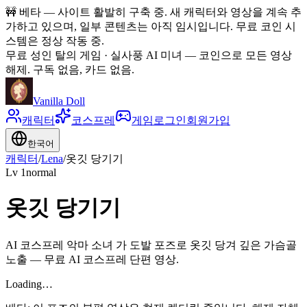
🚧
베타 — 사이트 활발히 구축 중. 새 캐릭터와 영상을 계속 추
가하고 있으며, 일부 콘텐츠는 아직 임시입니다. 무료 코인 시
스템은 정상 작동 중.
무료 성인 탈의 게임 · 실사풍 AI 미녀
—
코인으로 모든 영상
해제. 구독 없음, 카드 없음.
Vanilla Doll
캐릭터
코스프레
게임
로그인
회원가입
한국어
캐릭터
/
Lena
/
옷깃 당기기
Lv
1
normal
옷깃 당기기
AI 코스프레 악마 소녀 가 도발 포즈로 옷깃 당겨 깊은 가슴골
노출 — 무료 AI 코스프레 단편 영상.
Loading…