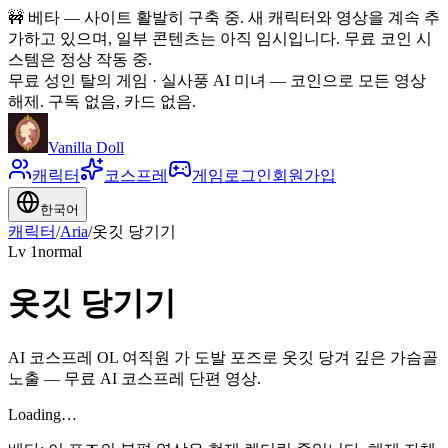
🚧
베타 — 사이트 활발히 구축 중. 새 캐릭터와 영상을 계속 추
가하고 있으며, 일부 콘텐츠는 아직 임시입니다. 무료 코인 시
스템은 정상 작동 중.
무료 성인 탈의 게임 · 실사풍 AI 미녀
—
코인으로 모든 영상
해제. 구독 없음, 카드 없음.
Vanilla Doll
캐릭터
코스프레
게임
로그인
회원가입
한국어
캐릭터
/
Aria
/
옷깃 당기기
Lv
1
normal
옷깃 당기기
AI 코스프레 OL 여직원 가 도발 포즈로 옷깃 당겨 깊은 가슴골
노출 — 무료 AI 코스프레 단편 영상.
Loading…