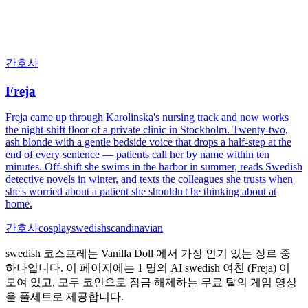
간호사
Freja
Freja came up through Karolinska's nursing track and now works
the night-shift floor of a private clinic in Stockholm. Twenty-two,
ash blonde with a gentle bedside voice that drops a half-step at the
end of every sentence — patients call her by name within ten
minutes. Off-shift she swims in the harbor in summer, reads Swedish
detective novels in winter, and texts the colleagues she trusts when
she's worried about a patient she shouldn't be thinking about at
home.
간호사
cosplay
swedish
scandinavian
swedish 코스프레는 Vanilla Doll 에서 가장 인기 있는 장르 중
하나입니다. 이 페이지에는 1 명의 AI swedish 여친 (Freja) 이
모여 있고, 모두 코인으로 잠금 해제하는 무료 탈의 게임 영상
을 풀세트로 제공합니다.