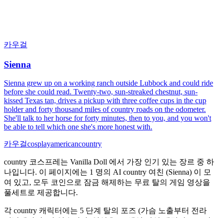
카우걸
Sienna
Sienna grew up on a working ranch outside Lubbock and could ride
before she could read. Twenty-two, sun-streaked chestnut, sun-
kissed Texas tan, drives a pickup with three coffee cups in the cup
holder and forty thousand miles of country roads on the odometer.
She'll talk to her horse for forty minutes, then to you, and you won't
be able to tell which one she's more honest with.
카우걸
cosplay
american
country
country 코스프레는 Vanilla Doll 에서 가장 인기 있는 장르 중 하
나입니다. 이 페이지에는 1 명의 AI country 여친 (Sienna) 이 모
여 있고, 모두 코인으로 잠금 해제하는 무료 탈의 게임 영상을
풀세트로 제공합니다.
각 country 캐릭터에는 5 단계 탈의 포즈 (가슴 노출부터 전라