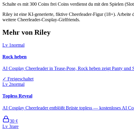
Schalte es mit 300 Coins frei Coins verdienst du mit den Spielen (Slo
Riley ist eine KI-generierte, fiktive Cheerleader-Figur (18+). Arbeit
weitere Cheerleader-Cosplay-Girlfriends.
Mehr von Riley
Lv
1
normal
Rock heben
AI Cosplay Cheerleader in Tease-Pose, Rock heben zeigt Panty und
✓
Freigeschaltet
Lv
2
normal
Topless Reveal
AI Cosplay Cheerleader entblößt Brüste topless — kostenloses AI Co
30
¢
Lv
3
rare