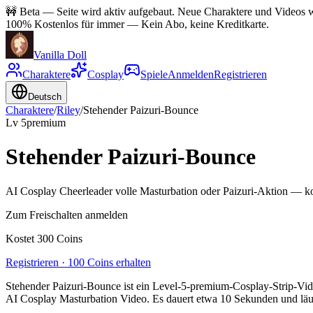
🚧
Beta — Seite wird aktiv aufgebaut. Neue Charaktere und Videos wer
100% Kostenlos für immer
—
Kein Abo, keine Kreditkarte.
Vanilla Doll
Charaktere
Cosplay
Spiele
Anmelden
Registrieren
Deutsch
Charaktere
/
Riley
/
Stehender Paizuri-Bounce
Lv
5
premium
Stehender Paizuri-Bounce
AI Cosplay Cheerleader volle Masturbation oder Paizuri-Aktion — k
Zum Freischalten anmelden
Kostet 300 Coins
Registrieren · 100 Coins erhalten
Stehender Paizuri-Bounce ist ein Level-5-premium-Cosplay-Strip-Vide
AI Cosplay Masturbation Video. Es dauert etwa 10 Sekunden und läuft