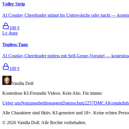
Voller Strip
AI Cosplay Cheerleader strippt bis Unterwäsche oder nackt — kosten
100
¢
Lv
4
rare
Topless-Tanz
AI Cosplay Cheerleader topless mit Self-Grope-Vorspiel — kostenlo
100
¢
Vanilla Doll
Kostenlose KI-Freundin Videos. Kein Abo. Für immer.
Ueber uns
Nutzungsbedingungen
Datenschutz
2257
DMCA
Kontakt
Inh
Alle Charaktere sind fiktiv, KI-generiert und 18+. Keine echten Pers
©
2026
Vanilla Doll.
Alle Rechte vorbehalten.