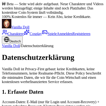
🚧
Beta — Seite wird aktiv aufgebaut. Neue Charaktere und Videos
werden hinzugefügt; einige Inhalte sind noch Platzhalter. Das
kostenlose Coin-System läuft vollständig.
100% Kostenlos für immer
—
Kein Abo, keine Kreditkarte.
Vanilla Doll
Charaktere
Cosplay
Spiele
Anmelden
Registrieren
Deutsch
Vanilla Doll
/
Datenschutzerklärung
Datenschutzerklärung
Vanilla Doll ist Privacy-First gebaut: keine Kreditkarten, keine
Telefonnummern, keine Realname-Pflicht. Diese Policy beschreibt
die minimalen Daten, die wir für die Coin-Wirtschaft und einen
kostenlosen werbefinanzierten Service erfassen.
1. Erfasste Daten
Account-Daten: E-Mail (nur für Login und Account-Recovery) +