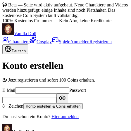
🚧
Beta — Seite wird aktiv aufgebaut. Neue Charaktere und Videos
werden hinzugefügt; einige Inhalte sind noch Platzhalter. Das
kostenlose Coin-System läuft vollständig.
100% Kostenlos für immer
—
Kein Abo, keine Kreditkarte.
Vanilla Doll
Charaktere
Cosplay
Spiele
Anmelden
Registrieren
Deutsch
Konto erstellen
🎁
Jetzt registrieren und sofort 100 Coins erhalten.
E-Mail
Passwort
8+ Zeichen
Konto erstellen & Coins erhalten
Du hast schon ein Konto?
Hier anmelden