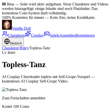
🚧
Beta — Seite wird aktiv aufgebaut. Neue Charaktere und Videos
werden hinzugefügt; einige Inhalte sind noch Platzhalter. Das
kostenlose Coin-System läuft vollständig.
100% Kostenlos für immer
—
Kein Abo, keine Kreditkarte.
Vanilla Doll
Charaktere
Cosplay
Spiele
Anmelden
Registrieren
Deutsch
Charaktere
/
Riley
/
Topless-Tanz
Lv
4
rare
Topless-Tanz
AI Cosplay Cheerleader topless mit Self-Grope-Vorspiel —
kostenloses AI Cosplay Self-Grope Video.
Zum Freischalten anmelden
Kostet 100 Coins