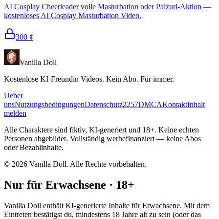
AI Cosplay Cheerleader volle Masturbation oder Paizuri-Aktion —
kostenloses AI Cosplay Masturbation Video.
300
¢
Vanilla Doll
Kostenlose KI-Freundin Videos. Kein Abo. Für immer.
Ueber
uns
Nutzungsbedingungen
Datenschutz
2257
DMCA
Kontakt
Inhalt
melden
Alle Charaktere sind fiktiv, KI-generiert und 18+. Keine echten
Personen abgebildet. Vollständig werbefinanziert — keine Abos
oder Bezahlinhalte.
©
2026
Vanilla Doll.
Alle Rechte vorbehalten.
Nur für Erwachsene · 18+
Vanilla Doll enthält KI-generierte Inhalte für Erwachsene. Mit dem
Eintreten bestätigst du, mindestens 18 Jahre alt zu sein (oder das