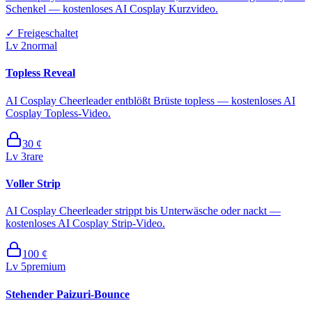
Schenkel — kostenloses AI Cosplay Kurzvideo.
✓
Freigeschaltet
Lv
2
normal
Topless Reveal
AI Cosplay Cheerleader entblößt Brüste topless — kostenloses AI
Cosplay Topless-Video.
30
¢
Lv
3
rare
Voller Strip
AI Cosplay Cheerleader strippt bis Unterwäsche oder nackt —
kostenloses AI Cosplay Strip-Video.
100
¢
Lv
5
premium
Stehender Paizuri-Bounce