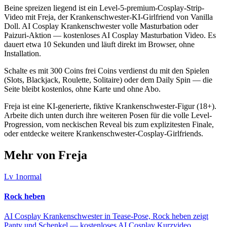
Beine spreizen liegend ist ein Level-5-premium-Cosplay-Strip-
Video mit Freja, der Krankenschwester-KI-Girlfriend von Vanilla
Doll. AI Cosplay Krankenschwester volle Masturbation oder
Paizuri-Aktion — kostenloses AI Cosplay Masturbation Video. Es
dauert etwa 10 Sekunden und läuft direkt im Browser, ohne
Installation.
Schalte es mit 300 Coins frei Coins verdienst du mit den Spielen
(Slots, Blackjack, Roulette, Solitaire) oder dem Daily Spin — die
Seite bleibt kostenlos, ohne Karte und ohne Abo.
Freja ist eine KI-generierte, fiktive Krankenschwester-Figur (18+).
Arbeite dich unten durch ihre weiteren Posen für die volle Level-
Progression, vom neckischen Reveal bis zum explizitesten Finale,
oder entdecke weitere Krankenschwester-Cosplay-Girlfriends.
Mehr von Freja
Lv
1
normal
Rock heben
AI Cosplay Krankenschwester in Tease-Pose, Rock heben zeigt
Panty und Schenkel — kostenloses AI Cosplay Kurzvideo.