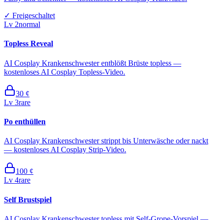
✓
Freigeschaltet
Lv
2
normal
Topless Reveal
AI Cosplay Krankenschwester entblößt Brüste topless —
kostenloses AI Cosplay Topless-Video.
30
¢
Lv
3
rare
Po enthüllen
AI Cosplay Krankenschwester strippt bis Unterwäsche oder nackt
— kostenloses AI Cosplay Strip-Video.
100
¢
Lv
4
rare
Self Brustspiel
AI Cosplay Krankenschwester topless mit Self-Grope-Vorspiel —