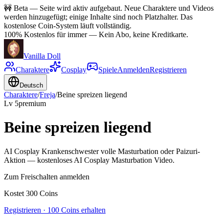
🚧
Beta — Seite wird aktiv aufgebaut. Neue Charaktere und Videos
werden hinzugefügt; einige Inhalte sind noch Platzhalter. Das
kostenlose Coin-System läuft vollständig.
100% Kostenlos für immer
—
Kein Abo, keine Kreditkarte.
Vanilla Doll
Charaktere
Cosplay
Spiele
Anmelden
Registrieren
Deutsch
Charaktere
/
Freja
/
Beine spreizen liegend
Lv
5
premium
Beine spreizen liegend
AI Cosplay Krankenschwester volle Masturbation oder Paizuri-
Aktion — kostenloses AI Cosplay Masturbation Video.
Zum Freischalten anmelden
Kostet 300 Coins
Registrieren · 100 Coins erhalten