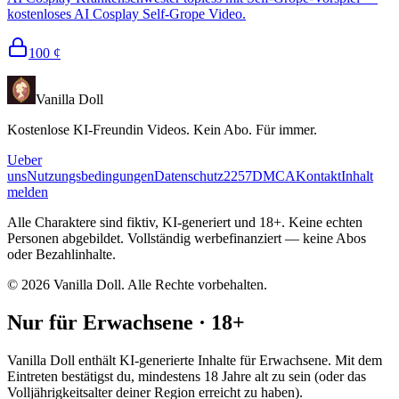
kostenloses AI Cosplay Self-Grope Video.
100
¢
Vanilla Doll
Kostenlose KI-Freundin Videos. Kein Abo. Für immer.
Ueber
uns
Nutzungsbedingungen
Datenschutz
2257
DMCA
Kontakt
Inhalt
melden
Alle Charaktere sind fiktiv, KI-generiert und 18+. Keine echten
Personen abgebildet. Vollständig werbefinanziert — keine Abos
oder Bezahlinhalte.
©
2026
Vanilla Doll.
Alle Rechte vorbehalten.
Nur für Erwachsene · 18+
Vanilla Doll enthält KI-generierte Inhalte für Erwachsene. Mit dem
Eintreten bestätigst du, mindestens 18 Jahre alt zu sein (oder das
Volljährigkeitsalter deiner Region erreicht zu haben).