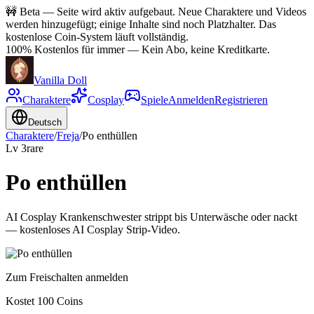
🚧
Beta — Seite wird aktiv aufgebaut. Neue Charaktere und Videos
werden hinzugefügt; einige Inhalte sind noch Platzhalter. Das
kostenlose Coin-System läuft vollständig.
100% Kostenlos für immer
—
Kein Abo, keine Kreditkarte.
Vanilla Doll
Charaktere
Cosplay
Spiele
Anmelden
Registrieren
Deutsch
Charaktere
/
Freja
/
Po enthüllen
Lv
3
rare
Po enthüllen
AI Cosplay Krankenschwester strippt bis Unterwäsche oder nackt
— kostenloses AI Cosplay Strip-Video.
Zum Freischalten anmelden
Kostet 100 Coins