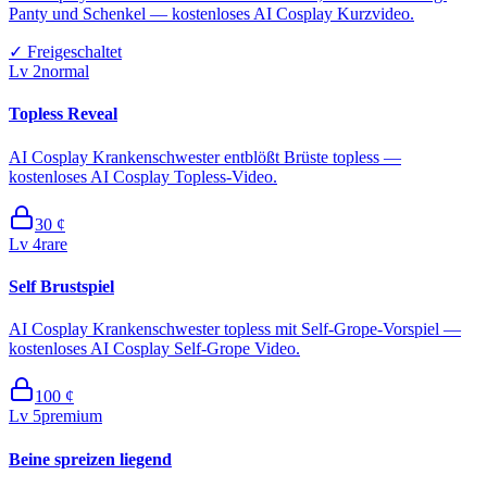
Panty und Schenkel — kostenloses AI Cosplay Kurzvideo.
✓
Freigeschaltet
Lv
2
normal
Topless Reveal
AI Cosplay Krankenschwester entblößt Brüste topless —
kostenloses AI Cosplay Topless-Video.
30
¢
Lv
4
rare
Self Brustspiel
AI Cosplay Krankenschwester topless mit Self-Grope-Vorspiel —
kostenloses AI Cosplay Self-Grope Video.
100
¢
Lv
5
premium
Beine spreizen liegend