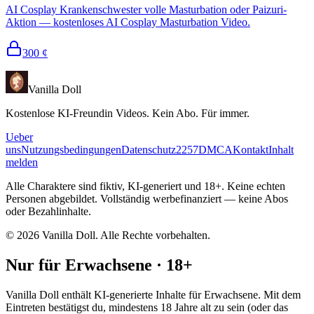
AI Cosplay Krankenschwester volle Masturbation oder Paizuri-
Aktion — kostenloses AI Cosplay Masturbation Video.
300
¢
Vanilla Doll
Kostenlose KI-Freundin Videos. Kein Abo. Für immer.
Ueber
uns
Nutzungsbedingungen
Datenschutz
2257
DMCA
Kontakt
Inhalt
melden
Alle Charaktere sind fiktiv, KI-generiert und 18+. Keine echten
Personen abgebildet. Vollständig werbefinanziert — keine Abos
oder Bezahlinhalte.
©
2026
Vanilla Doll.
Alle Rechte vorbehalten.
Nur für Erwachsene · 18+
Vanilla Doll enthält KI-generierte Inhalte für Erwachsene. Mit dem
Eintreten bestätigst du, mindestens 18 Jahre alt zu sein (oder das