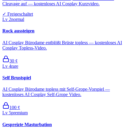
Cleavage auf — kostenloses AI Cosplay Kurzvideo.
✓
Freigeschaltet
Lv
2
normal
Rock aussteigen
AI Cosplay Bürodame entblößt Brüste topless — kostenloses AI
Cosplay Topless-Video.
30
¢
Lv
4
rare
Self Brustspiel
AI Cosplay Bürodame topless mit Self-Grope-Vorspiel —
kostenloses AI Cosplay Self-Grope Video.
100
¢
Lv
5
premium
Gespreizte Masturbation