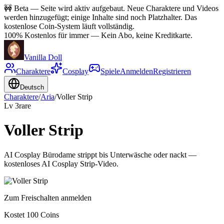
🚧
Beta — Seite wird aktiv aufgebaut. Neue Charaktere und Videos
werden hinzugefügt; einige Inhalte sind noch Platzhalter. Das
kostenlose Coin-System läuft vollständig.
100% Kostenlos für immer
—
Kein Abo, keine Kreditkarte.
Vanilla Doll
Charaktere
Cosplay
Spiele
Anmelden
Registrieren
Deutsch
Charaktere
/
Aria
/
Voller Strip
Lv
3
rare
Voller Strip
AI Cosplay Bürodame strippt bis Unterwäsche oder nackt —
kostenloses AI Cosplay Strip-Video.
Zum Freischalten anmelden
Kostet 100 Coins