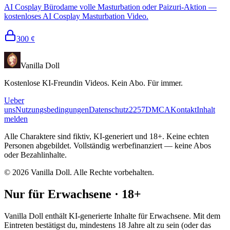
AI Cosplay Bürodame volle Masturbation oder Paizuri-Aktion —
kostenloses AI Cosplay Masturbation Video.
300
¢
Vanilla Doll
Kostenlose KI-Freundin Videos. Kein Abo. Für immer.
Ueber
uns
Nutzungsbedingungen
Datenschutz
2257
DMCA
Kontakt
Inhalt
melden
Alle Charaktere sind fiktiv, KI-generiert und 18+. Keine echten
Personen abgebildet. Vollständig werbefinanziert — keine Abos
oder Bezahlinhalte.
©
2026
Vanilla Doll.
Alle Rechte vorbehalten.
Nur für Erwachsene · 18+
Vanilla Doll enthält KI-generierte Inhalte für Erwachsene. Mit dem
Eintreten bestätigst du, mindestens 18 Jahre alt zu sein (oder das