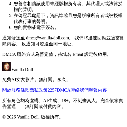
您善意相信該使用未經版權所有者、其代理人或法律授
權的聲明。
在偽證罪處罰下，資訊準確且您是版權所有者或被授權
代表行事的聲明。
您的實物或電子簽名。
通知發送至
dmca@vanilla-doll.com
。 我們將迅速回應並適當刪
除內容。 反通知可發送至同一地址。
DMCA 聯絡方式為暫定值，待域名 Email 設定後啟用。
Vanilla Doll
免費AI女友影片。無訂閱。永久。
關於
服務條款
隱私政策
2257
DMCA
聯絡我們
舉報內容
所有角色均為虛構、AI生成、18+。不刻畫真人。完全依靠廣
告營運——無訂閱或付費內容。
©
2026
Vanilla Doll.
版權所有。