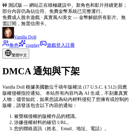
🚧
測試版 — 網站正在積極建設中。新角色和影片持續更新；
部分內容仍為佔位符。免費金幣系統已完整運行。
免費成人脫衣遊戲 · 真實風AI美女
—
金幣解鎖所有影片。無
需訂閱，無需信用卡。
Vanilla Doll
角色
cosplay
遊戲
登入
註冊
繁體中文
DMCA 通知與下架
Vanilla Doll 根據美國數位千禧年版權法 (17 U.S.C. § 512) 回應
版權侵權指控通知。 本站所有內容均為 AI 生成，不刻畫真實
人物；儘管如此，如果您認為站內材料侵犯了您擁有或控制的
版權，請發送包含以下內容的通知：
被聲稱侵權的版權作品的標識。
涉嫌侵權材料的確切 URL。
您的聯絡資訊（姓名、Email、地址、電話）。