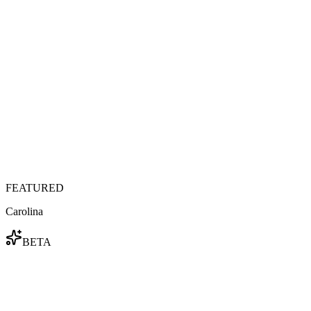
FEATURED
Carolina
BETA
cosplay 陣容 · vol.01