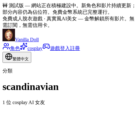
🚧
測試版 — 網站正在積極建設中。新角色和影片持續更新；
部分內容仍為佔位符。免費金幣系統已完整運行。
免費成人脫衣遊戲 · 真實風AI美女
—
金幣解鎖所有影片。無
需訂閱，無需信用卡。
Vanilla Doll
角色
cosplay
遊戲
登入
註冊
繁體中文
分類
scandinavian
1 位 cosplay AI 女友