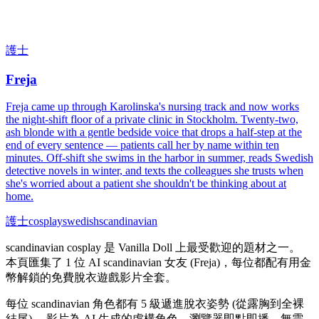
護士
Freja
Freja came up through Karolinska's nursing track and now works
the night-shift floor of a private clinic in Stockholm. Twenty-two,
ash blonde with a gentle bedside voice that drops a half-step at the
end of every sentence — patients call her by name within ten
minutes. Off-shift she swims in the harbor in summer, reads Swedish
detective novels in winter, and texts the colleagues she trusts when
she's worried about a patient she shouldn't be thinking about at
home.
護士
cosplay
swedish
scandinavian
scandinavian cosplay 是 Vanilla Doll 上最受歡迎的題材之一。
本頁匯集了 1 位 AI scandinavian 女友 (Freja)，每位都配有用金
幣解鎖的免費脫衣遊戲影片全套。
每位 scandinavian 角色都有 5 級遞進脫衣姿勢 (從露胸到全裸
結尾)。 影片為 AI 生成的虛構角色，瀏覽器即點即播，無需