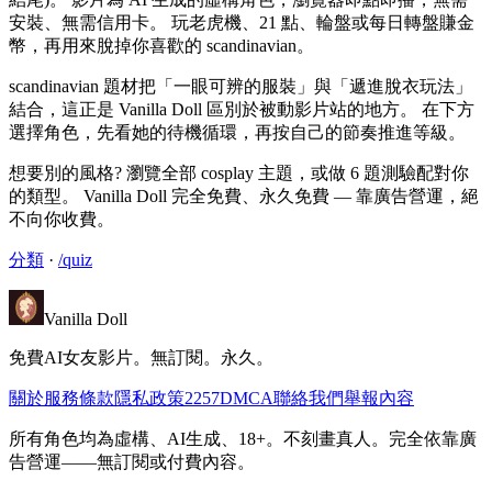
安裝、無需信用卡。 玩老虎機、21 點、輪盤或每日轉盤賺金
幣，再用來脫掉你喜歡的 scandinavian。
scandinavian 題材把「一眼可辨的服裝」與「遞進脫衣玩法」
結合，這正是 Vanilla Doll 區別於被動影片站的地方。 在下方
選擇角色，先看她的待機循環，再按自己的節奏推進等級。
想要別的風格? 瀏覽全部 cosplay 主題，或做 6 題測驗配對你
的類型。 Vanilla Doll 完全免費、永久免費 — 靠廣告營運，絕
不向你收費。
分類
·
/quiz
Vanilla Doll
免費AI女友影片。無訂閱。永久。
關於
服務條款
隱私政策
2257
DMCA
聯絡我們
舉報內容
所有角色均為虛構、AI生成、18+。不刻畫真人。完全依靠廣
告營運——無訂閱或付費內容。