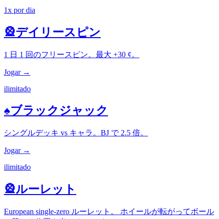
1x por dia
🎡
デイリースピン
1 日 1 回のフリースピン。最大 +30 ¢。
Jogar →
ilimitado
♠
ブラックジャック
シングルデッキ vs キャラ。BJ で 2.5 倍。
Jogar →
ilimitado
🎡
ルーレット
European single-zero ルーレット。 ホイールが転がってボール