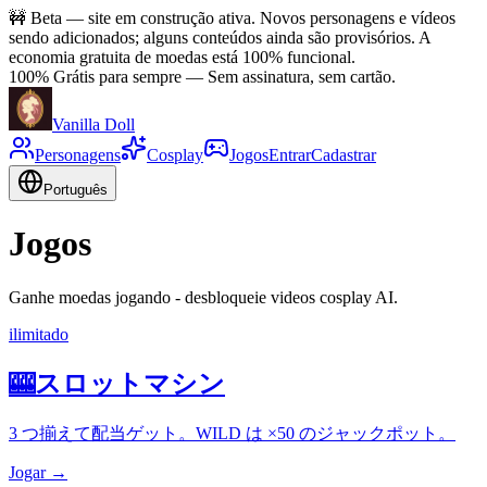
🚧
Beta — site em construção ativa. Novos personagens e vídeos
sendo adicionados; alguns conteúdos ainda são provisórios. A
economia gratuita de moedas está 100% funcional.
100% Grátis para sempre
—
Sem assinatura, sem cartão.
Vanilla Doll
Personagens
Cosplay
Jogos
Entrar
Cadastrar
Português
Jogos
Ganhe moedas jogando - desbloqueie videos cosplay AI.
ilimitado
🎰
スロットマシン
3 つ揃えて配当ゲット。WILD は ×50 のジャックポット。
Jogar →