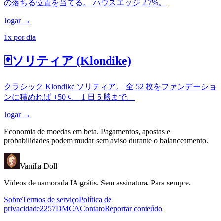
の落ちる位置を当てる。 ハウスエッジ 2.7%。
Jogar →
1x por dia
🃏
ソリティア (Klondike)
クラシック Klondike ソリティア。 全 52 枚をファンデーショ
ンに積めれば +50 ¢。 1 日 5 勝まで。
Jogar →
Economia de moedas em beta. Pagamentos, apostas e
probabilidades podem mudar sem aviso durante o balanceamento.
Vanilla Doll
Vídeos de namorada IA grátis. Sem assinatura. Para sempre.
Sobre
Termos de serviço
Política de
privacidade
2257
DMCA
Contato
Reportar conteúdo