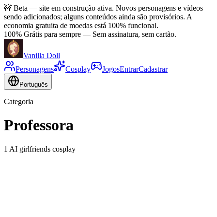
🚧
Beta — site em construção ativa. Novos personagens e vídeos
sendo adicionados; alguns conteúdos ainda são provisórios. A
economia gratuita de moedas está 100% funcional.
100% Grátis para sempre
—
Sem assinatura, sem cartão.
Vanilla Doll
Personagens
Cosplay
Jogos
Entrar
Cadastrar
Português
Categoria
Professora
1 AI girlfriends cosplay