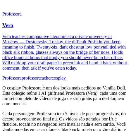
Professora
Vera
Vera teaches comparative literature at a private university in
Moscow — Dostoevsky, Tolstoy, the difficult Pushkin you keep
meaning to finish. Twenty-six, dark chestnut low ponytail tied with
black silk ribbon, glasses always on the bridge of her nose. Holds
office hours at hours that imply you should never be in her office.
Will mark up your draft paper in green ink and hand it back without
comment, then ask if you've eaten today.
Professora
professor
teacher
cosplay
O cosplay Professora é um dos looks mais pedidos no Vanilla Doll.
Esta coleção reúne 1 AI girlfriend Professora (Vera), cada uma com
um set completo de vídeos de jogo de strip grátis para desbloquear
com moedas.
Cada personagem Professora tem 5 níveis de pose progressivos, do
decote provocante ao final nu. Os vídeos são gerados por IA e
fictícios, tocam no navegador, sem instalar nada e sem cartão. Você
ganha moedas em caça-níqueis, blackjack, roleta ou o giro diário, e