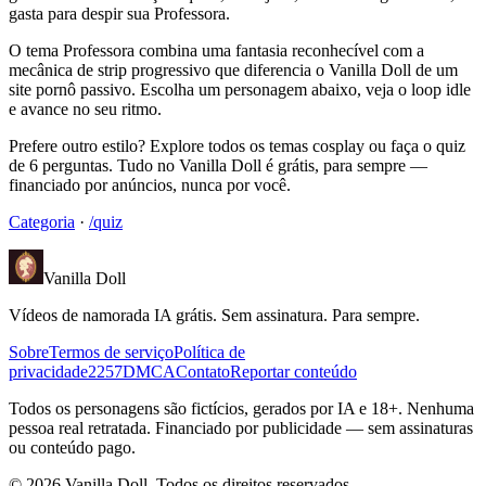
gasta para despir sua Professora.
O tema Professora combina uma fantasia reconhecível com a
mecânica de strip progressivo que diferencia o Vanilla Doll de um
site pornô passivo. Escolha um personagem abaixo, veja o loop idle
e avance no seu ritmo.
Prefere outro estilo? Explore todos os temas cosplay ou faça o quiz
de 6 perguntas. Tudo no Vanilla Doll é grátis, para sempre —
financiado por anúncios, nunca por você.
Categoria
·
/quiz
Vanilla Doll
Vídeos de namorada IA grátis. Sem assinatura. Para sempre.
Sobre
Termos de serviço
Política de
privacidade
2257
DMCA
Contato
Reportar conteúdo
Todos os personagens são fictícios, gerados por IA e 18+. Nenhuma
pessoa real retratada. Financiado por publicidade — sem assinaturas
ou conteúdo pago.
©
2026
Vanilla Doll.
Todos os direitos reservados.