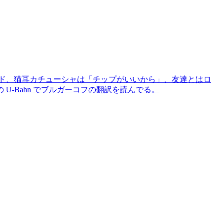
ンド、猫耳カチューシャは「チップがいいから」、友達とはロ
の U-Bahn でブルガーコフの翻訳を読んでる。