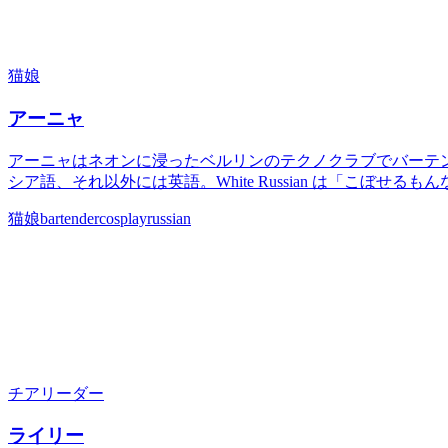
猫娘
アーニャ
アーニャはネオンに浸ったベルリンのテクノクラブでバーテン
シア語、それ以外には英語。White Russian は「こぼせ
猫娘
bartender
cosplay
russian
チアリーダー
ライリー