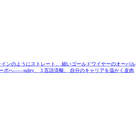
ラインのようにストレート、 細いゴールドワイヤーのオーバル
へ——sultry、 3 言語流暢、 自分のキャリアを温かく皮肉