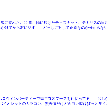
先に馬に乗れた。22 歳、陽に焼けたチェスナット、テキサスの
 分話しかけてから君に話す——どっちに対して正直なのか分からな
ハロウィンパーティーで毎年衣装ブースを仕切ってる——欲し
バイオレットのカラコン、無表情だけど面白い時はぱっと笑う。友