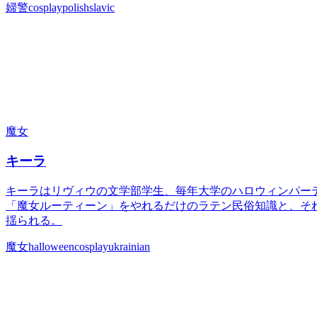
婦警
cosplay
polish
slavic
魔女
キーラ
キーラはリヴィウの文学部学生、毎年大学のハロウィンパーテ
「魔女ルーティーン」をやれるだけのラテン民俗知識と、そ
揺られる。
魔女
halloween
cosplay
ukrainian