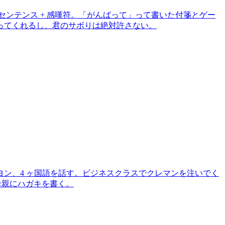
センテンス + 感嘆符。「がんばって」って書いた付箋とゲー
合ってくれるし、君のサボりは絶対許さない。
シニヨン、4 ヶ国語を話す。ビジネスクラスでクレマンを注いでく
に母親にハガキを書く。