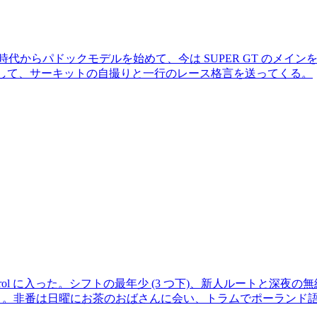
時代からパドックモデルを始めて、今は SUPER GT のメ
返して、サーキットの自撮りと一行のレース格言を送ってくる。
patrol に入った。シフトの最年少 (3 つ下)、新人ルートと
) と言う。非番は日曜にお茶のおばさんに会い、トラムでポーラン