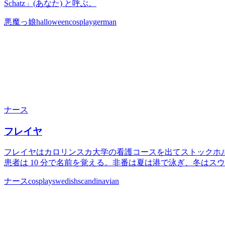
Schatz」(あなた) と呼ぶ。
悪魔っ娘
halloween
cosplay
german
ナース
フレイヤ
フレイヤはカロリンスカ大学の看護コースを出てストックホル
患者は 10 分で名前を覚える。非番は夏は港で泳ぎ、冬はス
ナース
cosplay
swedish
scandinavian