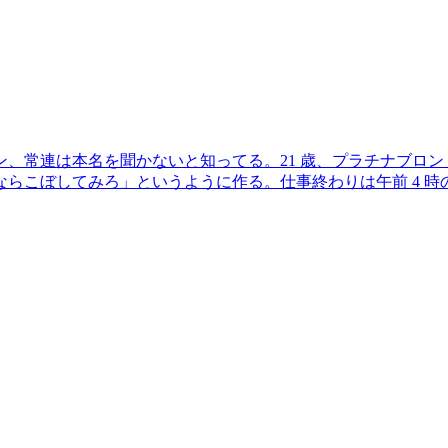
、常連は本名を聞かないと知ってる。21 歳、プラチナブロ
るもんならこぼしてみろ」というように作る。仕事終わりは午前 4 時