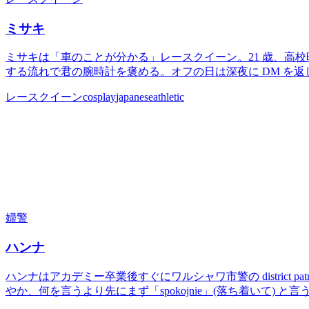
ミサキ
ミサキは「車のことが分かる」レースクイーン。21 歳、高校
する流れで君の腕時計を褒める。オフの日は深夜に DM を
レースクイーン
cosplay
japanese
athletic
婦警
ハンナ
ハンナはアカデミー卒業後すぐにワルシャワ市警の district 
やか、何を言うより先にまず「spokojnie」(落ち着いて