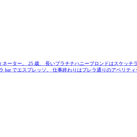
ネーター。 25 歳、 長いプラチナハニーブロンドはスケッチ
 bar でエスプレッソ。 仕事終わりはブレラ通りのアペリティーボ