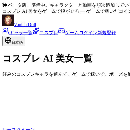
🚧
ベータ版・準備中。キャラクターと動画を順次追加してい
コスプレ AI 美女をゲームで脱がせろ
—
ゲームで稼いだコイ
Vanilla Doll
キャラ一覧
コスプレ
ゲーム
ログイン
新規登録
日本語
コスプレ AI 美女一覧
好みのコスプレキャラを選んで、ゲームで稼いで、ポーズを
レースクイーン