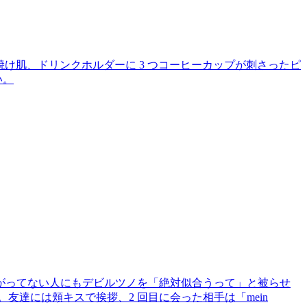
日焼け肌、ドリンクホルダーに 3 つコーヒーカップが刺さったピ
い。
がってない人にもデビルツノを「絶対似合うって」と被らせ
達には頬キスで挨拶、2 回目に会った相手は「mein