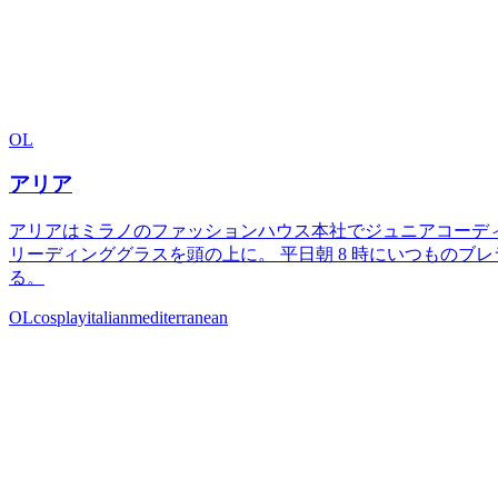
OL
アリア
アリアはミラノのファッションハウス本社でジュニアコーディ
リーディンググラスを頭の上に。 平日朝 8 時にいつものブレラ
る。
OL
cosplay
italian
mediterranean