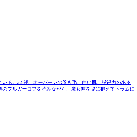
いる。22 歳、オーバーンの巻き毛、白い肌、説得力のある
語のブルガーコフを読みながら、魔女帽を脇に抱えてトラムに