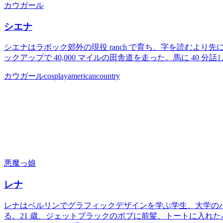
カウガール
シエナ
シエナはラボック郊外の現役 ranch で育ち、字を読むより
ックアップで 40,000 マイルの田舎道を走った。馬に 40
カウガール
cosplay
american
country
悪魔っ娘
レナ
レナはベルリンでグラフィックデザインを学ぶ学生、大学の
る。21 歳、ジェットブラックのボブに前髪、トートに入れた