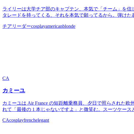
ライリーは大学チア部のキャプテン、本気で「チーム」を信じ
タレードを持ってくる、それを本気で願ってるから。弾けた表
チアリーダー
cosplay
american
blonde
CA
カミーユ
カミーユは Air France の短距離乗務員、夕日で照ら
れて「最後の 1 本じゃないですよ」と微笑む。スーツケースとパ
CA
cosplay
french
elegant