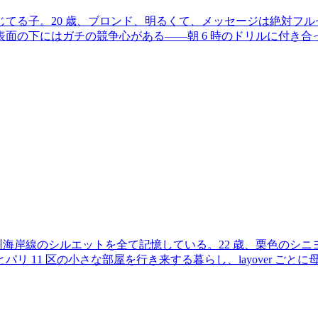
てる子。20 歳、ブロンド、明るくて、メッセージは絶対フル
面の下にはガチの競争心がある——朝 6 時のドリルに付き
された欧州海岸線のシルエットを全て記憶している。22 歳、栗色の
リ 11 区の小さな部屋を行き来する暮らし、layover ごと