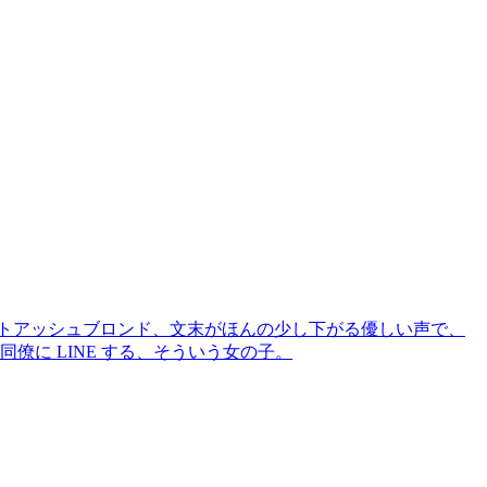
イトアッシュブロンド、文末がほんの少し下がる優しい声で、
僚に LINE する、そういう女の子。