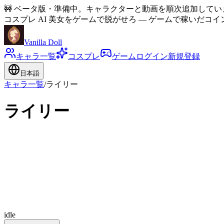
🚧
ベータ版・準備中。キャラクターと動画を順次追加してい
コスプレ AI 美女をゲームで脱がせろ
—
ゲームで稼いだコイ
Vanilla Doll
キャラ一覧
コスプレ
ゲーム
ログイン
新規登録
日本語
キャラ一覧
/
ライリー
ライリー
idle