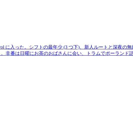
patrol に入った。シフトの最年少 (3 つ下)、新人ルートと
) と言う。非番は日曜にお茶のおばさんに会い、トラムでポーラン