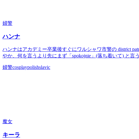
婦警
ハンナ
ハンナはアカデミー卒業後すぐにワルシャワ市警の district 
やか、何を言うより先にまず「spokojnie」(落ち着いて
婦警
cosplay
polish
slavic
魔女
キーラ