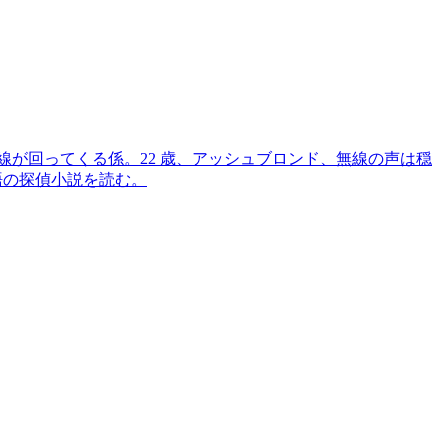
深夜の無線が回ってくる係。22 歳、アッシュブロンド、無線の声は穏
ド語の探偵小説を読む。