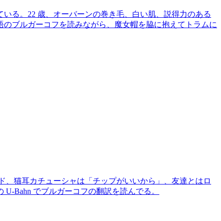
いる。22 歳、オーバーンの巻き毛、白い肌、説得力のある
語のブルガーコフを読みながら、魔女帽を脇に抱えてトラムに
ンド、猫耳カチューシャは「チップがいいから」、友達とはロ
の U-Bahn でブルガーコフの翻訳を読んでる。