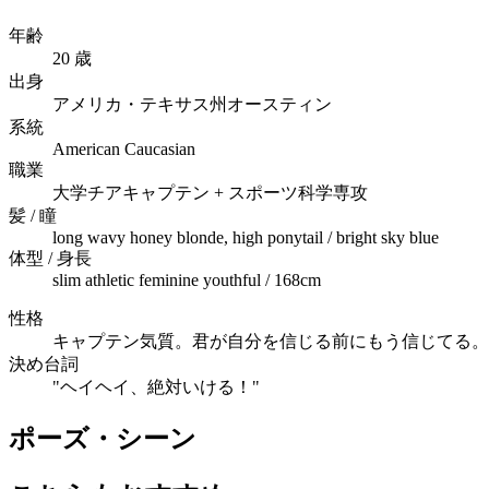
年齢
20
歳
出身
アメリカ・テキサス州オースティン
系統
American Caucasian
職業
大学チアキャプテン + スポーツ科学専攻
髪 / 瞳
long wavy honey blonde, high ponytail / bright sky blue
体型 / 身長
slim athletic feminine youthful / 168cm
性格
キャプテン気質。君が自分を信じる前にもう信じてる。
決め台詞
"
ヘイヘイ、絶対いける！
"
ポーズ・シーン