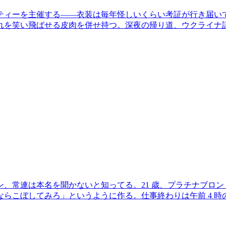
ィーを主催する——衣装は毎年怪しいくらい考証が行き届いて
れを笑い飛ばせる皮肉を併せ持つ。深夜の帰り道、ウクライナ
、常連は本名を聞かないと知ってる。21 歳、プラチナブロ
るもんならこぼしてみろ」というように作る。仕事終わりは午前 4 時