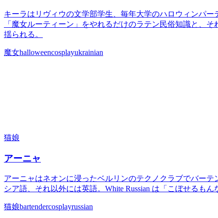
キーラはリヴィウの文学部学生、毎年大学のハロウィンパーテ
「魔女ルーティーン」をやれるだけのラテン民俗知識と、そ
揺られる。
魔女
halloween
cosplay
ukrainian
猫娘
アーニャ
アーニャはネオンに浸ったベルリンのテクノクラブでバーテン
シア語、それ以外には英語。White Russian は「こぼせ
猫娘
bartender
cosplay
russian