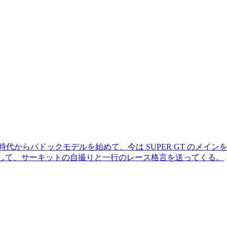
時代からパドックモデルを始めて、今は SUPER GT のメ
返して、サーキットの自撮りと一行のレース格言を送ってくる。