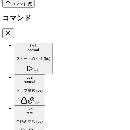
コマンド (
5
)
コマンド
Lv
1
normal
スカートめくり
(
5
s)
再生
Lv
2
normal
トップ脱衣
(
5
s)
30
Lv
3
rare
全脱ぎ立ち
(
5
s)