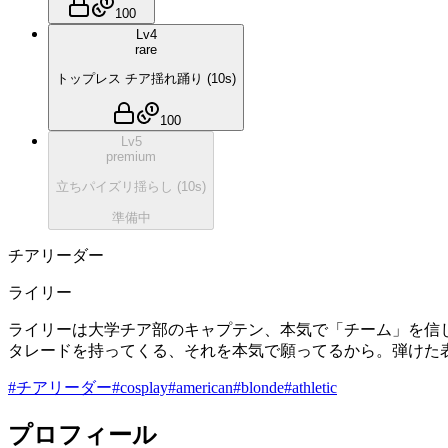
100
Lv
4
rare
トップレス チア揺れ踊り
(
10
s)
100
Lv
5
premium
立ちパイズリ揺らし
(
10
s)
準備中
チアリーダー
ライリー
ライリーは大学チア部のキャプテン、本気で「チーム」を信じ
タレードを持ってくる、それを本気で願ってるから。弾けた表
#
チアリーダー
#
cosplay
#
american
#
blonde
#
athletic
プロフィール