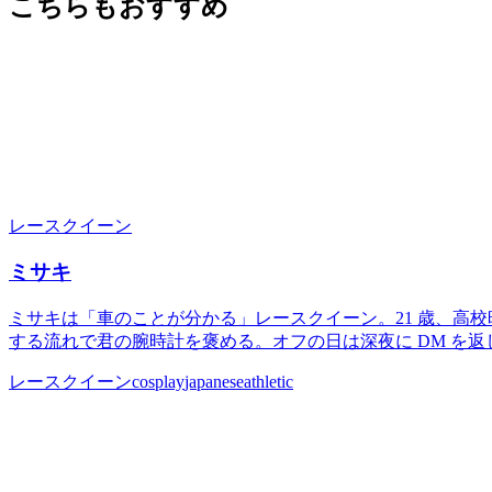
こちらもおすすめ
レースクイーン
ミサキ
ミサキは「車のことが分かる」レースクイーン。21 歳、高校
する流れで君の腕時計を褒める。オフの日は深夜に DM を
レースクイーン
cosplay
japanese
athletic