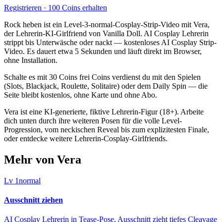
Registrieren · 100 Coins erhalten
Rock heben ist ein Level-3-normal-Cosplay-Strip-Video mit Vera,
der Lehrerin-KI-Girlfriend von Vanilla Doll. AI Cosplay Lehrerin
strippt bis Unterwäsche oder nackt — kostenloses AI Cosplay Strip-
Video. Es dauert etwa 5 Sekunden und läuft direkt im Browser,
ohne Installation.
Schalte es mit 30 Coins frei Coins verdienst du mit den Spielen
(Slots, Blackjack, Roulette, Solitaire) oder dem Daily Spin — die
Seite bleibt kostenlos, ohne Karte und ohne Abo.
Vera ist eine KI-generierte, fiktive Lehrerin-Figur (18+). Arbeite
dich unten durch ihre weiteren Posen für die volle Level-
Progression, vom neckischen Reveal bis zum explizitesten Finale,
oder entdecke weitere Lehrerin-Cosplay-Girlfriends.
Mehr von Vera
Lv
1
normal
Ausschnitt ziehen
AI Cosplay Lehrerin in Tease-Pose, Ausschnitt zieht tiefes Cleavage