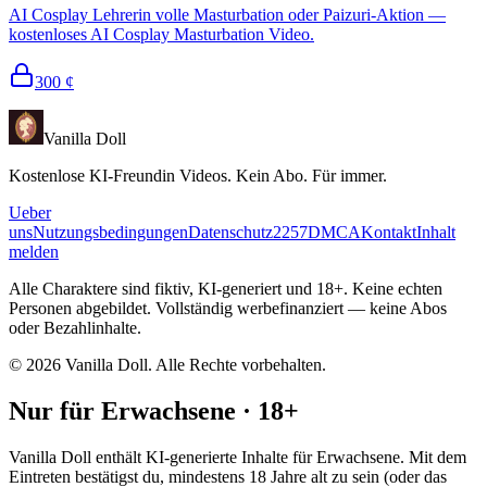
AI Cosplay Lehrerin volle Masturbation oder Paizuri-Aktion —
kostenloses AI Cosplay Masturbation Video.
300
¢
Vanilla Doll
Kostenlose KI-Freundin Videos. Kein Abo. Für immer.
Ueber
uns
Nutzungsbedingungen
Datenschutz
2257
DMCA
Kontakt
Inhalt
melden
Alle Charaktere sind fiktiv, KI-generiert und 18+. Keine echten
Personen abgebildet. Vollständig werbefinanziert — keine Abos
oder Bezahlinhalte.
©
2026
Vanilla Doll.
Alle Rechte vorbehalten.
Nur für Erwachsene · 18+
Vanilla Doll enthält KI-generierte Inhalte für Erwachsene. Mit dem
Eintreten bestätigst du, mindestens 18 Jahre alt zu sein (oder das