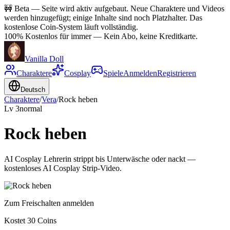
🚧
Beta — Seite wird aktiv aufgebaut. Neue Charaktere und Videos
werden hinzugefügt; einige Inhalte sind noch Platzhalter. Das
kostenlose Coin-System läuft vollständig.
100% Kostenlos für immer
—
Kein Abo, keine Kreditkarte.
Vanilla Doll
Charaktere
Cosplay
Spiele
Anmelden
Registrieren
Deutsch
Charaktere
/
Vera
/
Rock heben
Lv
3
normal
Rock heben
AI Cosplay Lehrerin strippt bis Unterwäsche oder nackt —
kostenloses AI Cosplay Strip-Video.
Zum Freischalten anmelden
Kostet 30 Coins