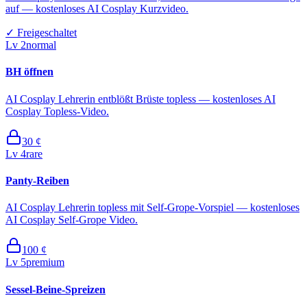
auf — kostenloses AI Cosplay Kurzvideo.
✓
Freigeschaltet
Lv
2
normal
BH öffnen
AI Cosplay Lehrerin entblößt Brüste topless — kostenloses AI
Cosplay Topless-Video.
30
¢
Lv
4
rare
Panty-Reiben
AI Cosplay Lehrerin topless mit Self-Grope-Vorspiel — kostenloses
AI Cosplay Self-Grope Video.
100
¢
Lv
5
premium
Sessel-Beine-Spreizen