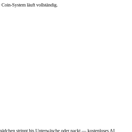
 Coin-System läuft vollständig.
tmädchen strippt bis Unterwäsche oder nackt — kostenloses AI