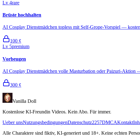
Lv
4
rare
Brüste hochhalten
AI Cosplay Dienstmädchen topless mit Self-Grope-Vorspiel — kosten
100
¢
Lv
5
premium
Vorbeugen
AI Cosplay Dienstmädchen volle Masturbation oder Paizuri-Aktion —
300
¢
Vanilla Doll
Kostenlose KI-Freundin Videos. Kein Abo. Für immer.
Ueber uns
Nutzungsbedingungen
Datenschutz
2257
DMCA
Kontakt
Inh
Alle Charaktere sind fiktiv, KI-generiert und 18+. Keine echten Pers