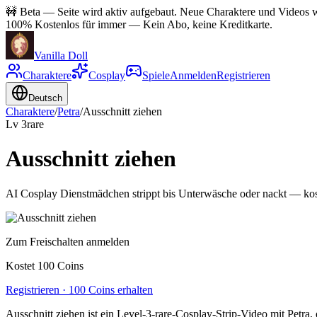
🚧
Beta — Seite wird aktiv aufgebaut. Neue Charaktere und Videos wer
100% Kostenlos für immer
—
Kein Abo, keine Kreditkarte.
Vanilla Doll
Charaktere
Cosplay
Spiele
Anmelden
Registrieren
Deutsch
Charaktere
/
Petra
/
Ausschnitt ziehen
Lv
3
rare
Ausschnitt ziehen
AI Cosplay Dienstmädchen strippt bis Unterwäsche oder nackt — kos
Zum Freischalten anmelden
Kostet 100 Coins
Registrieren · 100 Coins erhalten
Ausschnitt ziehen ist ein Level-3-rare-Cosplay-Strip-Video mit Petr