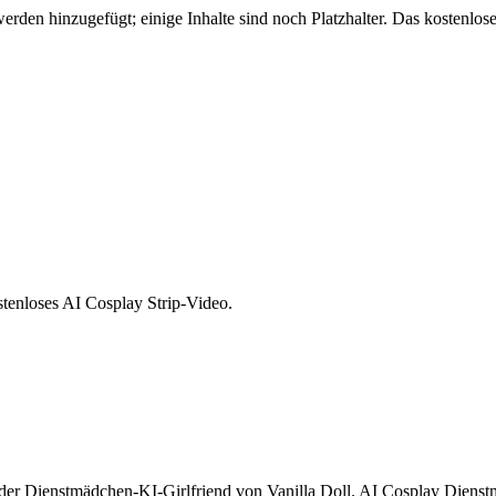
den hinzugefügt; einige Inhalte sind noch Platzhalter. Das kostenlose
tenloses AI Cosplay Strip-Video.
a, der Dienstmädchen-KI-Girlfriend von Vanilla Doll. AI Cosplay Diens