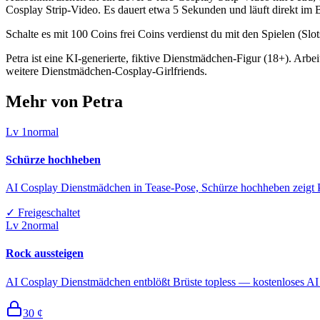
Cosplay Strip-Video. Es dauert etwa 5 Sekunden und läuft direkt im B
Schalte es mit 100 Coins frei Coins verdienst du mit den Spielen (Slo
Petra ist eine KI-generierte, fiktive Dienstmädchen-Figur (18+). Arbe
weitere Dienstmädchen-Cosplay-Girlfriends.
Mehr von Petra
Lv
1
normal
Schürze hochheben
AI Cosplay Dienstmädchen in Tease-Pose, Schürze hochheben zeigt 
✓
Freigeschaltet
Lv
2
normal
Rock aussteigen
AI Cosplay Dienstmädchen entblößt Brüste topless — kostenloses AI
30
¢