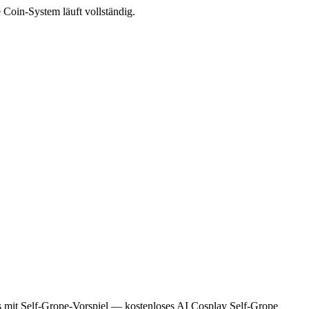
 Coin-System läuft vollständig.
ess mit Self-Grope-Vorspiel — kostenloses AI Cosplay Self-Grope