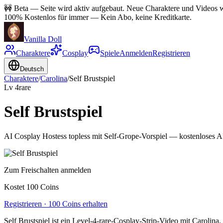
🚧
Beta — Seite wird aktiv aufgebaut. Neue Charaktere und Videos wer
100% Kostenlos für immer
—
Kein Abo, keine Kreditkarte.
Vanilla Doll
Charaktere
Cosplay
Spiele
Anmelden
Registrieren
Deutsch
Charaktere
/
Carolina
/
Self Brustspiel
Lv
4
rare
Self Brustspiel
AI Cosplay Hostess topless mit Self-Grope-Vorspiel — kostenloses A
Zum Freischalten anmelden
Kostet 100 Coins
Registrieren · 100 Coins erhalten
Self Brustspiel ist ein Level-4-rare-Cosplay-Strip-Video mit Carolin