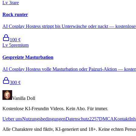
Lv
3
rare
Rock runter
AI Cosplay Hostess strippt bis Unterwäsche oder nackt — kostenlose
100
¢
Lv
5
premium
Gespreizte Masturbation
AI Cosplay Hostess volle Masturbation oder Paizuri-Aktion — koste
300
¢
Vanilla Doll
Kostenlose KI-Freundin Videos. Kein Abo. Für immer.
Ueber uns
Nutzungsbedingungen
Datenschutz
2257
DMCA
Kontakt
Inh
Alle Charaktere sind fiktiv, KI-generiert und 18+. Keine echten Pers