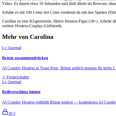
Video. Es dauert etwa 10 Sekunden und läuft direkt im Browser, ohne 
Schalte es mit 100 Coins frei Coins verdienst du mit den Spielen (Slo
Carolina ist eine KI-generierte, fiktive Hostess-Figur (18+). Arbeite
weitere Hostess-Cosplay-Girlfriends.
Mehr von Carolina
Lv
1
normal
Brüste zusammendrücken
AI Cosplay Hostess in Tease-Pose, Brüste seitlich pressen für tiefe
✓
Freigeschaltet
Lv
2
normal
Reißverschluss hinten
AI Cosplay Hostess entblößt Brüste topless — kostenloses AI Cospla
30
¢