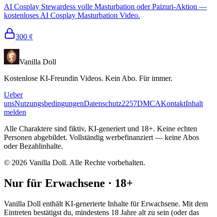
AI Cosplay Stewardess volle Masturbation oder Paizuri-Aktion —
kostenloses AI Cosplay Masturbation Video.
300
¢
Vanilla Doll
Kostenlose KI-Freundin Videos. Kein Abo. Für immer.
Ueber
uns
Nutzungsbedingungen
Datenschutz
2257
DMCA
Kontakt
Inhalt
melden
Alle Charaktere sind fiktiv, KI-generiert und 18+. Keine echten
Personen abgebildet. Vollständig werbefinanziert — keine Abos
oder Bezahlinhalte.
©
2026
Vanilla Doll.
Alle Rechte vorbehalten.
Nur für Erwachsene · 18+
Vanilla Doll enthält KI-generierte Inhalte für Erwachsene. Mit dem
Eintreten bestätigst du, mindestens 18 Jahre alt zu sein (oder das