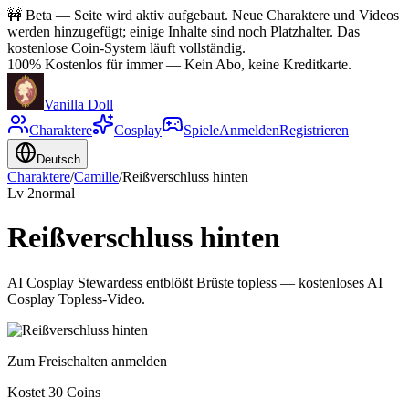
🚧
Beta — Seite wird aktiv aufgebaut. Neue Charaktere und Videos
werden hinzugefügt; einige Inhalte sind noch Platzhalter. Das
kostenlose Coin-System läuft vollständig.
100% Kostenlos für immer
—
Kein Abo, keine Kreditkarte.
Vanilla Doll
Charaktere
Cosplay
Spiele
Anmelden
Registrieren
Deutsch
Charaktere
/
Camille
/
Reißverschluss hinten
Lv
2
normal
Reißverschluss hinten
AI Cosplay Stewardess entblößt Brüste topless — kostenloses AI
Cosplay Topless-Video.
Zum Freischalten anmelden
Kostet 30 Coins