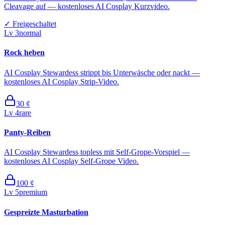
Cleavage auf — kostenloses AI Cosplay Kurzvideo.
✓
Freigeschaltet
Lv
3
normal
Rock heben
AI Cosplay Stewardess strippt bis Unterwäsche oder nackt —
kostenloses AI Cosplay Strip-Video.
30
¢
Lv
4
rare
Panty-Reiben
AI Cosplay Stewardess topless mit Self-Grope-Vorspiel —
kostenloses AI Cosplay Self-Grope Video.
100
¢
Lv
5
premium
Gespreizte Masturbation