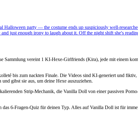
nnual Halloween party — the costume ends up suspiciously well-researche
 and just enough irony to laugh about it. Off the night shift she's rea
se Sammlung vereint 1 KI-Hexe-Girlfriends (Kira), jede mit einem kom
leté bis zum nackten Finale. Die Videos sind KI-generiert und fiktiv, 
n und gibst sie aus, um deine Hexe auszuziehen.
ierenden Strip-Mechanik, die Vanilla Doll von einer passiven Porno-S
das 6-Fragen-Quiz für deinen Typ. Alles auf Vanilla Doll ist für imme