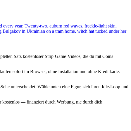
d every year. Twenty-two, auburn red waves, freckle-light skin,
ding Bulgakov in Ukrainian on a tram home, witch hat tucked under her
pletten Satz kostenloser Strip-Game-Videos, die du mit Coins
laufen sofort im Browser, ohne Installation und ohne Kreditkarte.
eite unterscheidet. Wähle unten eine Figur, sieh ihren Idle-Loop und
r kostenlos — finanziert durch Werbung, nie durch dich.