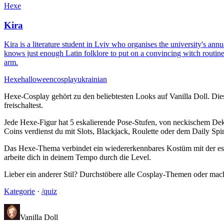
Hexe
Kira
Kira is a literature student in Lviv who organises the university's a
knows just enough Latin folklore to put on a convincing witch routine
arm.
Hexe
halloween
cosplay
ukrainian
Hexe-Cosplay gehört zu den beliebtesten Looks auf Vanilla Doll. Die
freischaltest.
Jede Hexe-Figur hat 5 eskalierende Pose-Stufen, von neckischem Dekol
Coins verdienst du mit Slots, Blackjack, Roulette oder dem Daily Spi
Das Hexe-Thema verbindet ein wiedererkennbares Kostüm mit der eskal
arbeite dich in deinem Tempo durch die Level.
Lieber ein anderer Stil? Durchstöbere alle Cosplay-Themen oder mach 
Kategorie
·
/quiz
Vanilla Doll