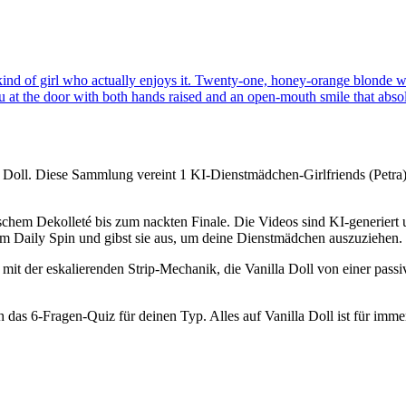
e kind of girl who actually enjoys it. Twenty-one, honey-orange blonde w
u at the door with both hands raised and an open-mouth smile that absol
 Doll. Diese Sammlung vereint 1 KI-Dienstmädchen-Girlfriends (Petra),
hem Dekolleté bis zum nackten Finale. Die Videos sind KI-generiert un
dem Daily Spin und gibst sie aus, um deine Dienstmädchen auszuziehen.
der eskalierenden Strip-Mechanik, die Vanilla Doll von einer passive
das 6-Fragen-Quiz für deinen Typ. Alles auf Vanilla Doll ist für imme