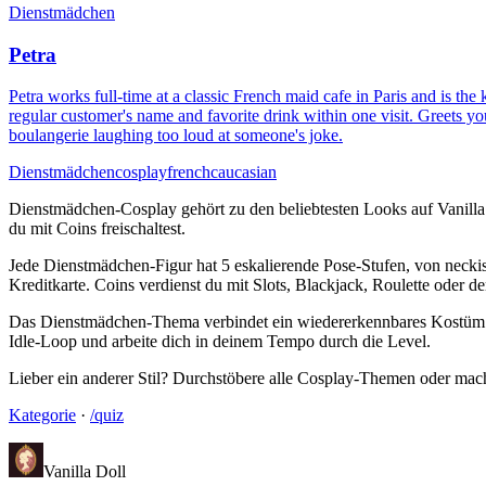
Dienstmädchen
Petra
Petra works full-time at a classic French maid cafe in Paris and is th
regular customer's name and favorite drink within one visit. Greets yo
boulangerie laughing too loud at someone's joke.
Dienstmädchen
cosplay
french
caucasian
Dienstmädchen-Cosplay gehört zu den beliebtesten Looks auf Vanilla
du mit Coins freischaltest.
Jede Dienstmädchen-Figur hat 5 eskalierende Pose-Stufen, von neckisc
Kreditkarte. Coins verdienst du mit Slots, Blackjack, Roulette oder 
Das Dienstmädchen-Thema verbindet ein wiedererkennbares Kostüm mit 
Idle-Loop und arbeite dich in deinem Tempo durch die Level.
Lieber ein anderer Stil? Durchstöbere alle Cosplay-Themen oder mach 
Kategorie
·
/quiz
Vanilla Doll