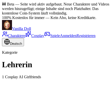
🚧
Beta — Seite wird aktiv aufgebaut. Neue Charaktere und Videos
werden hinzugefügt; einige Inhalte sind noch Platzhalter. Das
kostenlose Coin-System läuft vollständig.
100% Kostenlos für immer
—
Kein Abo, keine Kreditkarte.
Vanilla Doll
Charaktere
Cosplay
Spiele
Anmelden
Registrieren
Deutsch
Kategorie
Lehrerin
1 Cosplay AI Girlfriends