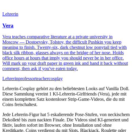
Lehrerin
Vera
Vera teaches comparative literature at a private university in
Moscow — Dostoevsky, Tolstoy, the difficult Pushkin you keep
meaning to finish. Twenty-six, dark chestnut low ponytail tied with
black silk ribbon, glasses always on the bridge of her nose. Holds
office hours at hours that imply you should never be in her office.
Will mark up your draft paper in green ink and hand it back without
comment, then ask if you've eaten today.
Lehrerin
professor
teacher
cosplay
Lehrerin-Cosplay gehört zu den beliebtesten Looks auf Vanilla Doll.
Diese Sammlung vereint 1 KI-Lehrerin-Girlfriends (Vera), jede mit
einem kompletten Satz kostenloser Strip-Game-Videos, die du mit
Coins freischaltest.
Jede Lehrerin-Figur hat 5 eskalierende Pose-Stufen, von neckischem
Dekolleté bis zum nackten Finale. Die Videos sind KI-generiert und
fiktiv, laufen sofort im Browser, ohne Installation und ohne
Kreditkarte. Coins verdienst du mit Slots, Blackjack, Roulette oder