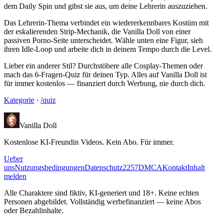
dem Daily Spin und gibst sie aus, um deine Lehrerin auszuziehen.
Das Lehrerin-Thema verbindet ein wiedererkennbares Kostüm mit
der eskalierenden Strip-Mechanik, die Vanilla Doll von einer
passiven Porno-Seite unterscheidet. Wähle unten eine Figur, sieh
ihren Idle-Loop und arbeite dich in deinem Tempo durch die Level.
Lieber ein anderer Stil? Durchstöbere alle Cosplay-Themen oder
mach das 6-Fragen-Quiz für deinen Typ. Alles auf Vanilla Doll ist
für immer kostenlos — finanziert durch Werbung, nie durch dich.
Kategorie
·
/quiz
Vanilla Doll
Kostenlose KI-Freundin Videos. Kein Abo. Für immer.
Ueber
uns
Nutzungsbedingungen
Datenschutz
2257
DMCA
Kontakt
Inhalt
melden
Alle Charaktere sind fiktiv, KI-generiert und 18+. Keine echten
Personen abgebildet. Vollständig werbefinanziert — keine Abos
oder Bezahlinhalte.