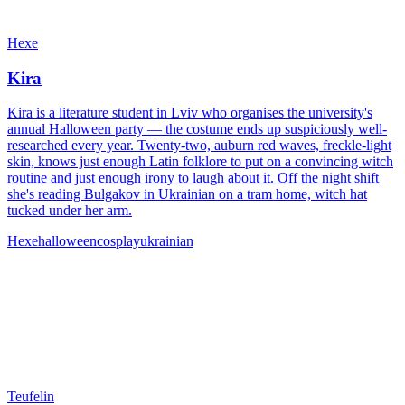
Hexe
Kira
Kira is a literature student in Lviv who organises the university's
annual Halloween party — the costume ends up suspiciously well-
researched every year. Twenty-two, auburn red waves, freckle-light
skin, knows just enough Latin folklore to put on a convincing witch
routine and just enough irony to laugh about it. Off the night shift
she's reading Bulgakov in Ukrainian on a tram home, witch hat
tucked under her arm.
Hexe
halloween
cosplay
ukrainian
Teufelin