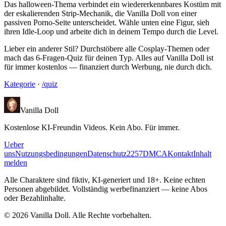
Das halloween-Thema verbindet ein wiedererkennbares Kostüm mit
der eskalierenden Strip-Mechanik, die Vanilla Doll von einer
passiven Porno-Seite unterscheidet. Wähle unten eine Figur, sieh
ihren Idle-Loop und arbeite dich in deinem Tempo durch die Level.
Lieber ein anderer Stil? Durchstöbere alle Cosplay-Themen oder
mach das 6-Fragen-Quiz für deinen Typ. Alles auf Vanilla Doll ist
für immer kostenlos — finanziert durch Werbung, nie durch dich.
Kategorie
·
/quiz
Vanilla Doll
Kostenlose KI-Freundin Videos. Kein Abo. Für immer.
Ueber
uns
Nutzungsbedingungen
Datenschutz
2257
DMCA
Kontakt
Inhalt
melden
Alle Charaktere sind fiktiv, KI-generiert und 18+. Keine echten
Personen abgebildet. Vollständig werbefinanziert — keine Abos
oder Bezahlinhalte.
©
2026
Vanilla Doll.
Alle Rechte vorbehalten.