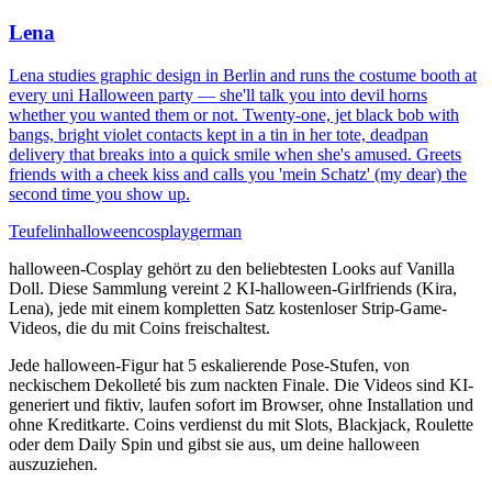
Lena
Lena studies graphic design in Berlin and runs the costume booth at
every uni Halloween party — she'll talk you into devil horns
whether you wanted them or not. Twenty-one, jet black bob with
bangs, bright violet contacts kept in a tin in her tote, deadpan
delivery that breaks into a quick smile when she's amused. Greets
friends with a cheek kiss and calls you 'mein Schatz' (my dear) the
second time you show up.
Teufelin
halloween
cosplay
german
halloween-Cosplay gehört zu den beliebtesten Looks auf Vanilla
Doll. Diese Sammlung vereint 2 KI-halloween-Girlfriends (Kira,
Lena), jede mit einem kompletten Satz kostenloser Strip-Game-
Videos, die du mit Coins freischaltest.
Jede halloween-Figur hat 5 eskalierende Pose-Stufen, von
neckischem Dekolleté bis zum nackten Finale. Die Videos sind KI-
generiert und fiktiv, laufen sofort im Browser, ohne Installation und
ohne Kreditkarte. Coins verdienst du mit Slots, Blackjack, Roulette
oder dem Daily Spin und gibst sie aus, um deine halloween
auszuziehen.