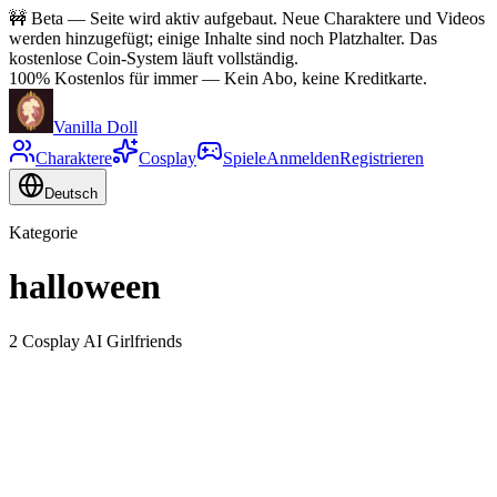
🚧
Beta — Seite wird aktiv aufgebaut. Neue Charaktere und Videos
werden hinzugefügt; einige Inhalte sind noch Platzhalter. Das
kostenlose Coin-System läuft vollständig.
100% Kostenlos für immer
—
Kein Abo, keine Kreditkarte.
Vanilla Doll
Charaktere
Cosplay
Spiele
Anmelden
Registrieren
Deutsch
Kategorie
halloween
2 Cosplay AI Girlfriends