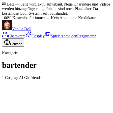
🚧
Beta — Seite wird aktiv aufgebaut. Neue Charaktere und Videos
werden hinzugefügt; einige Inhalte sind noch Platzhalter. Das
kostenlose Coin-System läuft vollständig.
100% Kostenlos für immer
—
Kein Abo, keine Kreditkarte.
Vanilla Doll
Charaktere
Cosplay
Spiele
Anmelden
Registrieren
Deutsch
Kategorie
bartender
1 Cosplay AI Girlfriends