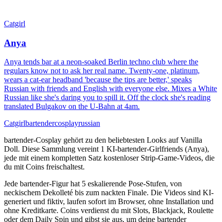
Catgirl
Anya
Anya tends bar at a neon-soaked Berlin techno club where the
regulars know not to ask her real name. Twenty-one, platinum,
wears a cat-ear headband 'because the tips are better,' speaks
Russian with friends and English with everyone else. Mixes a White
Russian like she's daring you to spill it. Off the clock she's reading
translated Bulgakov on the U-Bahn at 4am.
Catgirl
bartender
cosplay
russian
bartender-Cosplay gehört zu den beliebtesten Looks auf Vanilla
Doll. Diese Sammlung vereint 1 KI-bartender-Girlfriends (Anya),
jede mit einem kompletten Satz kostenloser Strip-Game-Videos, die
du mit Coins freischaltest.
Jede bartender-Figur hat 5 eskalierende Pose-Stufen, von
neckischem Dekolleté bis zum nackten Finale. Die Videos sind KI-
generiert und fiktiv, laufen sofort im Browser, ohne Installation und
ohne Kreditkarte. Coins verdienst du mit Slots, Blackjack, Roulette
oder dem Daily Spin und gibst sie aus, um deine bartender