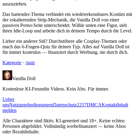
auszuziehen.
Das bartender-Thema verbindet ein wiedererkennbares Kostüm mit
der eskalierenden Strip-Mechanik, die Vanilla Doll von einer
passiven Porno-Seite unterscheidet. Wähle unten eine Figur, sieh
ihren Idle-Loop und arbeite dich in deinem Tempo durch die Level.
Lieber ein anderer Stil? Durchstöbere alle Cosplay-Themen oder
mach das 6-Fragen-Quiz für deinen Typ. Alles auf Vanilla Doll ist
für immer kostenlos — finanziert durch Werbung, nie durch dich.
Kategorie
·
/quiz
Vanilla Doll
Kostenlose KI-Freundin Videos. Kein Abo. Für immer.
Ueber
uns
Nutzungsbedingungen
Datenschutz
2257
DMCA
Kontakt
Inhalt
melden
Alle Charaktere sind fiktiv, KI-generiert und 18+. Keine echten
Personen abgebildet. Vollständig werbefinanziert — keine Abos
oder Bezahlinhalte.