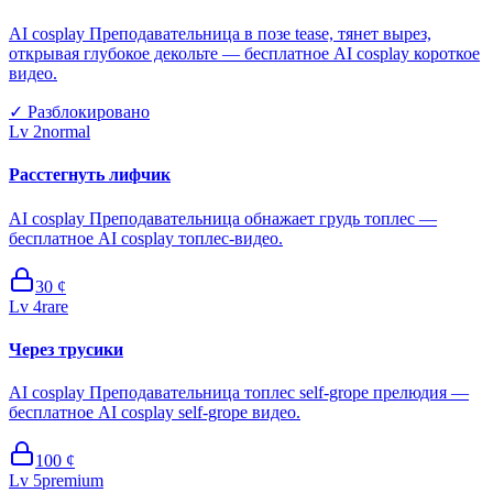
AI cosplay Преподавательница в позе tease, тянет вырез,
открывая глубокое декольте — бесплатное AI cosplay короткое
видео.
✓
Разблокировано
Lv
2
normal
Расстегнуть лифчик
AI cosplay Преподавательница обнажает грудь топлес —
бесплатное AI cosplay топлес-видео.
30
¢
Lv
4
rare
Через трусики
AI cosplay Преподавательница топлес self-grope прелюдия —
бесплатное AI cosplay self-grope видео.
100
¢
Lv
5
premium