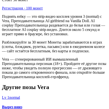
Регистрация · 100 монет
Поднять юбку — это strip-видео косплея уровня 3 (normal) с
Vera, Преподавательница AI girlfriend на Vanilla Doll. AI
cosplay Преподавательница раздевается до белья или голая —
бесплатное AI cosplay strip-видео. Длится около 5 секунд и
играет прямо в браузере, без установки.
Разблокируйте за 30 монет Монеты зарабатываются в играх
(слоты, блэкджек, рулетка, пасьянс) или в ежедневном колесе
— сайт остаётся бесплатным, без карты и подписки.
Vera — сгенерированный ИИ вымышленный
Преподавательница персонаж (18+). Пройдите её другие позы
ниже, чтобы увидеть полную прогрессию — от дразнящего
показа до самого откровенного финала, или откройте больше
Преподавательница косплей-герлфренд.
Другие позы Vera
Lv
1
normal
Вырез вниз