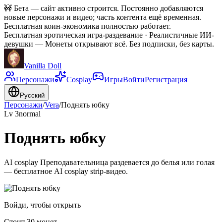
🚧
Бета — сайт активно строится. Постоянно добавляются
новые персонажи и видео; часть контента ещё временная.
Бесплатная коин-экономика полностью работает.
Бесплатная эротическая игра-раздевание · Реалистичные ИИ-
девушки
—
Монеты открывают всё. Без подписки, без карты.
Vanilla Doll
Персонажи
Cosplay
Игры
Войти
Регистрация
Русский
Персонажи
/
Vera
/
Поднять юбку
Lv
3
normal
Поднять юбку
AI cosplay Преподавательница раздевается до белья или голая
— бесплатное AI cosplay strip-видео.
Войди, чтобы открыть
Стоит 30 монет