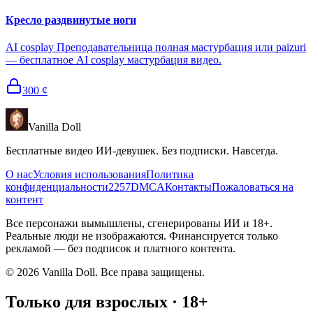
Кресло раздвинутые ноги
AI cosplay Преподавательница полная мастурбация или paizuri
— бесплатное AI cosplay мастурбация видео.
300
¢
Vanilla Doll
Бесплатные видео ИИ-девушек. Без подписки. Навсегда.
О нас
Условия использования
Политика
конфиденциальности
2257
DMCA
Контакты
Пожаловаться на
контент
Все персонажи вымышлены, сгенерированы ИИ и 18+.
Реальные люди не изображаются. Финансируется только
рекламой — без подписок и платного контента.
©
2026
Vanilla Doll.
Все права защищены.
Только для взрослых · 18+