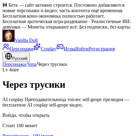
🚧
Бета — сайт активно строится. Постоянно добавляются
новые персонажи и видео; часть контента ещё временная.
Бесплатная коин-экономика полностью работает.
Бесплатная эротическая игра-раздевание · Реалистичные ИИ-
девушки
—
Монеты открывают всё. Без подписки, без карты.
Vanilla Doll
Персонажи
Cosplay
Игры
Войти
Регистрация
Русский
Персонажи
/
Vera
/
Через трусики
Lv
4
rare
Через трусики
AI cosplay Преподавательница топлес self-grope прелюдия —
бесплатное AI cosplay self-grope видео.
Войди, чтобы открыть
Стоит 100 монет
Регистрация · 100 монет