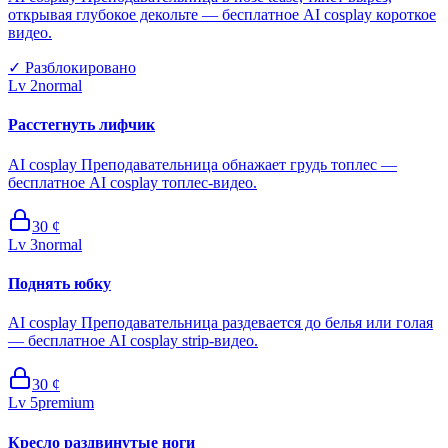
открывая глубокое декольте — бесплатное AI cosplay короткое
видео.
✓
Разблокировано
Lv
2
normal
Расстегнуть лифчик
AI cosplay Преподавательница обнажает грудь топлес —
бесплатное AI cosplay топлес-видео.
30
¢
Lv
3
normal
Поднять юбку
AI cosplay Преподавательница раздевается до белья или голая
— бесплатное AI cosplay strip-видео.
30
¢
Lv
5
premium
Кресло раздвинутые ноги