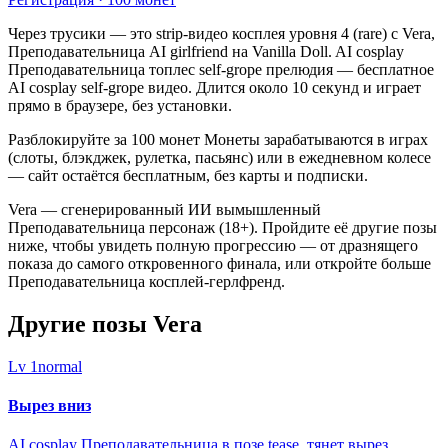
Через трусики — это strip-видео косплея уровня 4 (rare) с Vera,
Преподавательница AI girlfriend на Vanilla Doll. AI cosplay
Преподавательница топлес self-grope прелюдия — бесплатное
AI cosplay self-grope видео. Длится около 10 секунд и играет
прямо в браузере, без установки.
Разблокируйте за 100 монет Монеты зарабатываются в играх
(слоты, блэкджек, рулетка, пасьянс) или в ежедневном колесе
— сайт остаётся бесплатным, без карты и подписки.
Vera — сгенерированный ИИ вымышленный
Преподавательница персонаж (18+). Пройдите её другие позы
ниже, чтобы увидеть полную прогрессию — от дразнящего
показа до самого откровенного финала, или откройте больше
Преподавательница косплей-герлфренд.
Другие позы Vera
Lv
1
normal
Вырез вниз
AI cosplay Преподавательница в позе tease, тянет вырез,