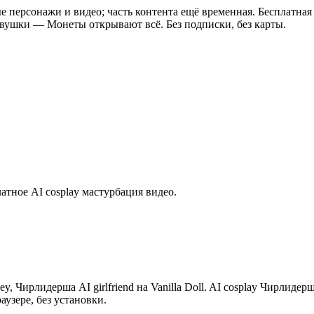
е персонажи и видео; часть контента ещё временная. Бесплатная
евушки
—
Монеты открывают всё. Без подписки, без карты.
атное AI cosplay мастурбация видео.
ey, Чирлидерша AI girlfriend на Vanilla Doll. AI cosplay Чирлиде
аузере, без установки.