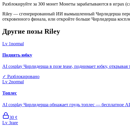
Разблокируйте за 300 монет Монеты зарабатываются в играх (сл
Riley — сгенерированный ИИ вымышленный Чирлидерша персона
откровенного финала, или откройте больше Чирлидерша коспл
Другие позы Riley
Lv
1
normal
Поднять юбку
AI cosplay Чирлидерша в позе tease, поднимает юбку, открывая 
✓
Разблокировано
Lv
2
normal
Топлес
AI cosplay Чирлидерша обнажает грудь топлес — бесплатное AI 
30
¢
Lv
3
rare