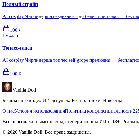
Полный страйп
AI cosplay Чирлидерша раздевается до белья или голая — бесплат
100
¢
Lv
4
rare
Топлес-танец
AI cosplay Чирлидерша топлес self-grope прелюдия — бесплатное 
100
¢
Vanilla Doll
Бесплатные видео ИИ-девушек. Без подписки. Навсегда.
О нас
Условия использования
Политика конфиденциальности
22
Все персонажи вымышлены, сгенерированы ИИ и 18+. Реальные
©
2026
Vanilla Doll.
Все права защищены.