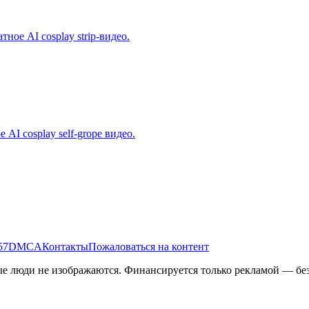
ное AI cosplay strip-видео.
AI cosplay self-grope видео.
57
DMCA
Контакты
Пожаловаться на контент
 люди не изображаются. Финансируется только рекламой — без 