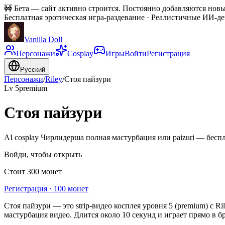
🚧
Бета — сайт активно строится. Постоянно добавляются новы
Бесплатная эротическая игра-раздевание · Реалистичные ИИ-д
Vanilla Doll
Персонажи
Cosplay
Игры
Войти
Регистрация
Русский
Персонажи
/
Riley
/
Стоя пайзури
Lv
5
premium
Стоя пайзури
AI cosplay Чирлидерша полная мастурбация или paizuri — беспл
Войди, чтобы открыть
Стоит 300 монет
Регистрация · 100 монет
Стоя пайзури — это strip-видео косплея уровня 5 (premium) с Ril
мастурбация видео. Длится около 10 секунд и играет прямо в бр