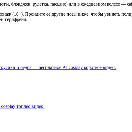
оты, блэкджек, рулетка, пасьянс) или в ежедневном колесе — са
ж (18+). Пройдите её другие позы ниже, чтобы увидеть полну
ей-герлфренд.
трусики и бёдра — бесплатное AI cosplay короткое видео.
cosplay топлес-видео.