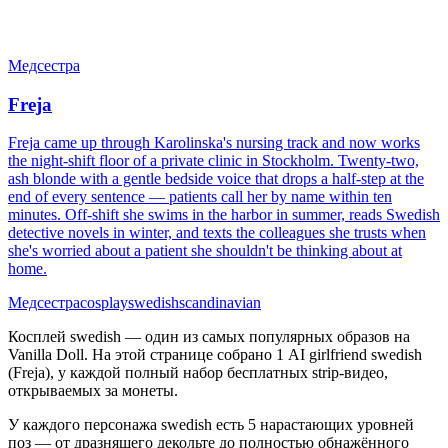
Медсестра
Freja
Freja came up through Karolinska's nursing track and now works
the night-shift floor of a private clinic in Stockholm. Twenty-two,
ash blonde with a gentle bedside voice that drops a half-step at the
end of every sentence — patients call her by name within ten
minutes. Off-shift she swims in the harbor in summer, reads Swedish
detective novels in winter, and texts the colleagues she trusts when
she's worried about a patient she shouldn't be thinking about at
home.
Медсестра
cosplay
swedish
scandinavian
Косплей swedish — один из самых популярных образов на
Vanilla Doll. На этой странице собрано 1 AI girlfriend swedish
(Freja), у каждой полный набор бесплатных strip-видео,
открываемых за монеты.
У каждого персонажа swedish есть 5 нарастающих уровней
поз — от дразнящего декольте до полностью обнажённого