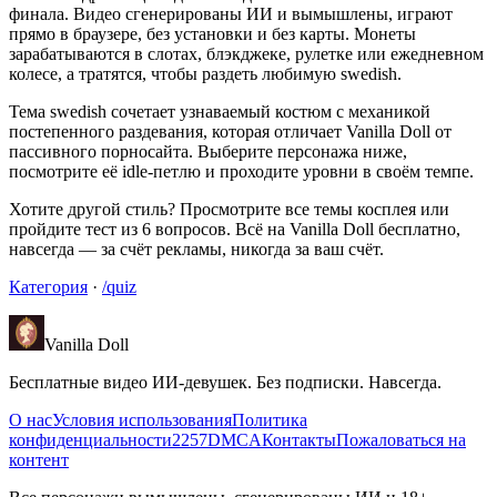
финала. Видео сгенерированы ИИ и вымышлены, играют
прямо в браузере, без установки и без карты. Монеты
зарабатываются в слотах, блэкджеке, рулетке или ежедневном
колесе, а тратятся, чтобы раздеть любимую swedish.
Тема swedish сочетает узнаваемый костюм с механикой
постепенного раздевания, которая отличает Vanilla Doll от
пассивного порносайта. Выберите персонажа ниже,
посмотрите её idle-петлю и проходите уровни в своём темпе.
Хотите другой стиль? Просмотрите все темы косплея или
пройдите тест из 6 вопросов. Всё на Vanilla Doll бесплатно,
навсегда — за счёт рекламы, никогда за ваш счёт.
Категория
·
/quiz
Vanilla Doll
Бесплатные видео ИИ-девушек. Без подписки. Навсегда.
О нас
Условия использования
Политика
конфиденциальности
2257
DMCA
Контакты
Пожаловаться на
контент